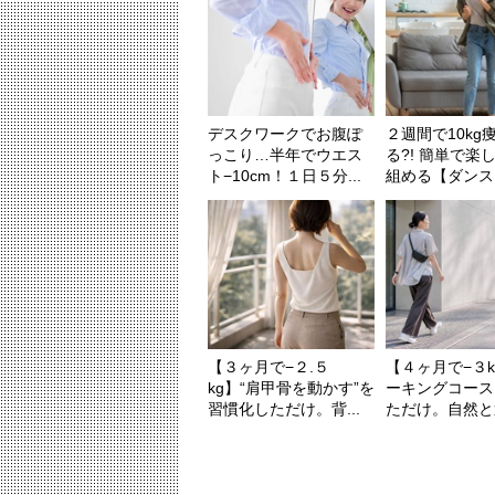
デスクワークでお腹ぽ
２週間で10kg
っこり…半年でウエス
る?! 簡単で楽
ト−10cm！１日５分...
組める【ダンスダ
【３ヶ月で−２.５
【４ヶ月で−３
kg】“肩甲骨を動かす”を
ーキングコース
習慣化しただけ。背...
ただけ。自然と運