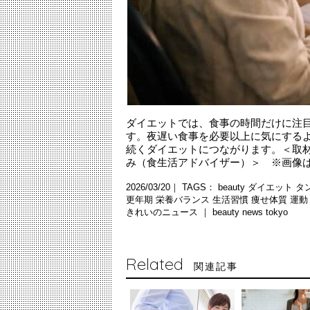
ダイエットでは、食事の時間だけに注
す。夜遅い食事を必要以上に気にする
続くダイエットにつながります。＜取材・文：
み（食生活アドバイザー）＞ ※画像は
2026/03/20｜ TAGS：
beauty
ダイエット
タ
更年期
栄養バランス
生活習慣
痩せ体質
運
きれいのニュース ｜
beauty news tokyo
Related
関連記事