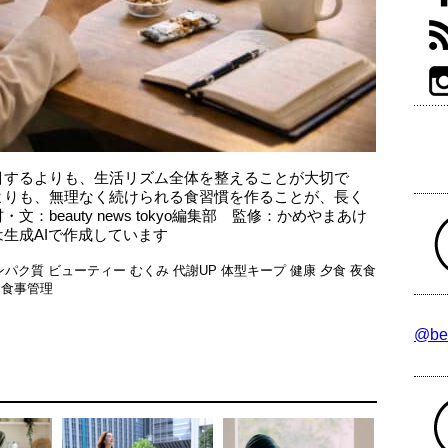
目するよりも、生活リズム全体を整えることが大切で
よりも、無理なく続けられる食習慣を作ることが、長く
beauty news tokyo編集部 監修：かめやまあけ
生成AIで作成しています
ンパク質
ビューティー
むくみ
代謝UP
体型キープ
健康
夕食
夜食
動
食事管理
@be