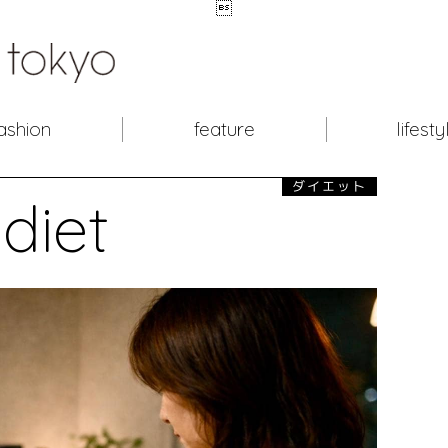

ashion
feature
lifesty
ダイエット
diet