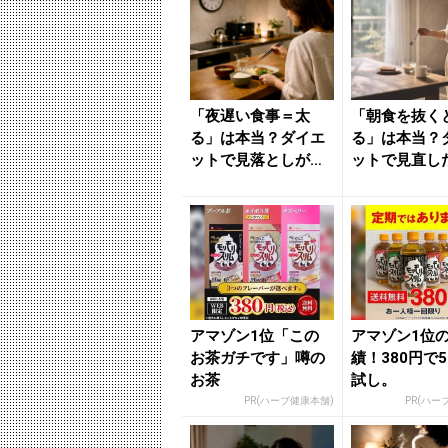
「夜遅い食事＝太
「朝食を抜く
る」は本当？ダイエ
る」は本当？
ットで見落としが
ットで見直し
ち“食事時間”の考え
事リズム”の考
方 - き...
...
アマゾン1位「この
アマゾン1位
お茶ガチです」噂の
績！380円で
お茶
試し。
PR(ハーブ健康本舗)
PR(ハー