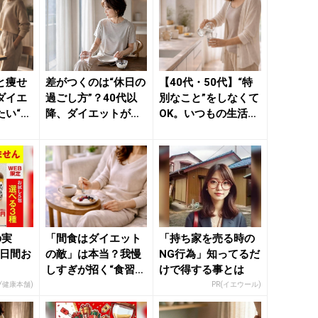
と痩せ
差がつくのは“休日の
【40代・50代】“特
ダイエ
過ごし方”？40代以
別なこと”をしなくて
たい“食
降、ダイエットが続
OK。いつもの生活習
え方 -
く人が意識している
慣で−３kgをめざ...
３つ...
の実
「間食はダイエット
「持ち家を売る時の
5日間お
の敵」は本当？我慢
NG行為」知ってるだ
しすぎが招く“食習慣
けで得する事とは
のズレ” - きれいの
ブ健康本舗)
PR(イエウール)
ニ...