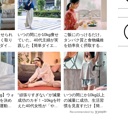
痩せられ
いつの間にか10kg痩せ
ご飯にのっけるだけ。
しく取り
ていた。40代主婦が実
タンパク質と食物繊維
イ...
践した【簡単ダイエ...
を効率良く摂取する...
kg】ウォ
“頑張りすぎない”が減量
いつの間にか10kg以上
を決め
成功のカギ！−10kgを叶
の減量に成功。生活習
動...
えた40代女性が「や...
慣を見直すだけ【簡...
Recommended by