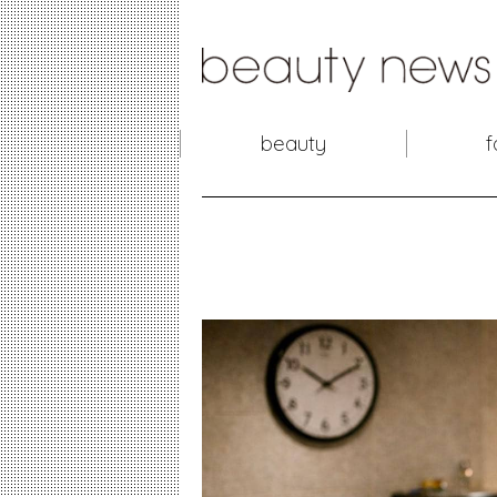
beauty
f