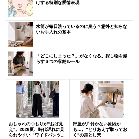
けする特別な愛情表現
水筒が毎日洗っているのに臭う？意外と知らな
いお手入れの基本
「どこにしまった？」がなくなる。探し物を減
らす３つの収納ルール
おしゃれのつもりが“おば見
部屋が片付かない原因か
え”。2026夏、時代遅れに見
も…。“とりあえず取ってお
られやすい「ワイドパンツ...
く”の落とし穴