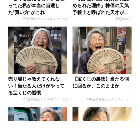
ってた私が本当に当選し
められた理由」株価の天気
た“買い方”がこれ
予報士と呼ばれた天才が暴
露
PR(合同会社デジタルファーム )
PR(Acoco.)
売り場じゃ教えてくれな
【宝くじの裏技】当たる側
い！当たる人だけがやって
に回るか、このままか
る宝くじの習慣
PR(合同会社デジタルファーム )
PR(合同会社デジタルファーム )