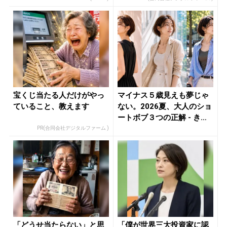
宝くじ当たる人だけがやっ
マイナス５歳見えも夢じゃ
ていること、教えます
ない。2026夏、大人のショ
ートボブ３つの正解 - き
れ...
PR(合同会社デジタルファーム )
「どうせ当たらない」と思
「僕が世界三大投資家に認