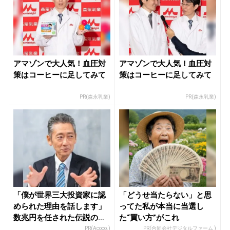
アマゾンで大人気！血圧対
アマゾンで大人気！血圧対
策はコーヒーに足してみて
策はコーヒーに足してみて
PR(森永乳業)
PR(森永乳業)
「僕が世界三大投資家に認
「どうせ当たらない」と思
められた理由を話します」
ってた私が本当に当選し
数兆円を任された伝説の投
た“買い方”がこれ
資家
PR(Acoco.)
PR(合同会社デジタルファーム )