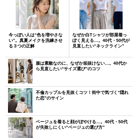
今っぽい人は“色を増やさな
なぜか白Tシャツが部屋着っ
い”。真夏メイクを洗練させ
ぽく見える…。40代・50代が
る３つの正解
見直したい“ネックライン”
服は素敵なのに、なぜか垢抜けない…。40代か
ら見直したい“サイズ選び”のコツ
不倫カップルを見抜くコツ！街中で気づく“隠れ
た恋”のサイン
ベージュを着ると顔がぼやける…。40代・50代
が失敗しにくい“ベージュの選び方”