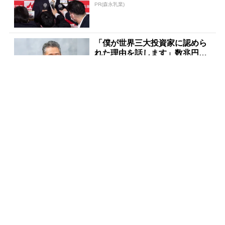
続出
PR(森永乳業)
「僕が世界三大投資家に認めら
れた理由を話します」数兆円を
任された伝説の投資家
PR(Acoco.)
宝くじが当たる人にだけ共通す
る“ある特徴”とは？
PR(合同会社デジタルファーム )