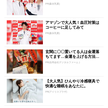
PR(森永乳業)
アマゾンで大人気！血圧対策は
コーヒーに足してみて
PR(森永乳業)
玄関に〇〇置いてる人は金運落
ちてます…金運を上げる方法と
は
PR(合同会社デジタルファーム )
【大人気】ひんやり冷感寝具で
快適な睡眠をあなたに。
PR(アイリスプラザ)