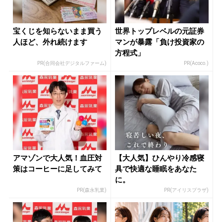
宝くじを知らないまま買う
世界トップレベルの元証券
人ほど、外れ続けます
マンが暴露「負け投資家の
方程式」
PR(合同会社デジタルファーム)
PR(Acoco.)
アマゾンで大人気！血圧対
【大人気】ひんやり冷感寝
策はコーヒーに足してみて
具で快適な睡眠をあなた
に。
PR(森永乳業)
PR(アイリスプラザ)