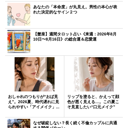
あなたの「本命度」が丸見え。男性の本心が表
れた決定的なサイン２つ
【蟹座】週間タロット占い《来週：2026年8月
10日〜8月16日》の総合運＆恋愛運
おしゃれのつもりが“おば見
リップを塗ると、かえって顔
え”。2026夏、時代遅れに見
色が悪く見える…。この夏こ
られやすい「アイメイク」...
そ見直したい“口元メイク”
なぜ破綻しない？長く続く不倫カップルに共通
する関係パターン