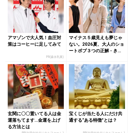
アマゾンで大人気！血圧対
マイナス５歳見えも夢じゃ
策はコーヒーに足してみて
ない。2026夏、大人のショ
ートボブ３つの正解 - き
れ...
PR(森永乳業)
玄関に〇〇置いてる人は金
宝くじが当たる人にだけ共
運落ちてます…金運を上げ
通する“ある特徴”とは？
る方法とは
PR(合同会社デジタルファーム )
PR(合同会社デジタルファーム )