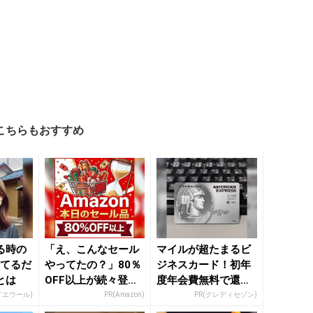
こちらもおすすめ
る時の
「え、こんなセール
マイルが超たまるビ
ってるだ
やってたの？」80％
ジネスカード！初年
とは
OFF以上が続々登
度年会費無料で還元
場！Amazonの本気
率最大1.125%
イエウール)
PR(Amazon)
PR(クレディセゾン)
が...