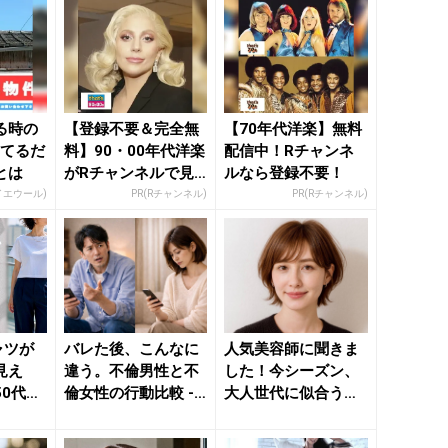
る時の
【登録不要＆完全無
【70年代洋楽】無料
ってるだ
料】90・00年代洋楽
配信中！Rチャンネ
とは
がRチャンネルで見
ルなら登録不要！
放題
イエウール)
PR(Rチャンネル)
PR(Rチャンネル)
ャツが
バレた後、こんなに
人気美容師に聞きま
見え
違う。不倫男性と不
した！今シーズン、
50代が
倫女性の行動比較 -
大人世代に似合う
ネックラ
きれいのニュース｜
【アカ抜けショート
be...
ヘア】３選...