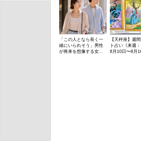
「この人となら長く一
【天秤座】週間
緒にいられそう」男性
ト占い《来週：2
が将来を想像する女...
8月10日〜8月16