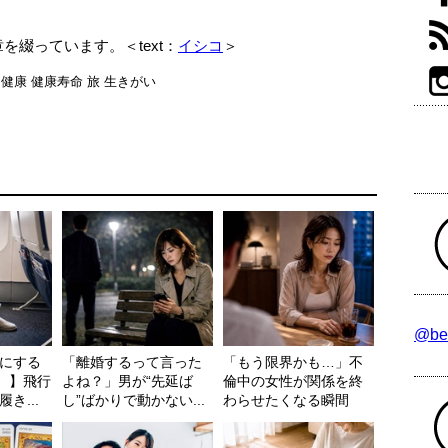
綴っています。＜text：
イシコ
＞
ム
健康
健康寿命
旅
生きがい
@be
にする
「離婚するって言った
「もう限界かも…」不
3）】飛行
よね？」男が“先延ば
倫中の女性が関係を終
き...
し”ばかりで動かない...
わらせたくなる瞬間