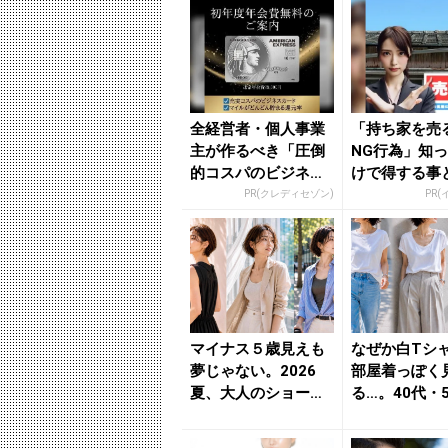
全経営者・個人事業
「持ち家を売
主が作るべき「圧倒
NG行為」知
的コスパのビジネス
けで得する事
カード」
PR(クレディセゾン)
PR(
マイナス５歳見えも
なぜか白Tシ
夢じゃない。2026
部屋着っぽく
夏、大人のショート
る…。40代・
ボブ３つの正解 - き
見直したい“
れ...
イン...