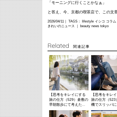
「モーニングに行くことかなぁ」
と答え、今、京都の喫茶店で、この文章を
2026/04/11｜ TAGS：
lifestyle
イシコ
コラ
きれいのニュース ｜
beauty news tokyo
Related
関連記事
【思考をキレイにする
【思考をキレイ
旅の仕方（529）倉敷の
旅の仕方（52
早朝散歩にて考えた...
機でスリッパに履