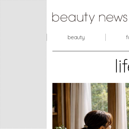
beauty
f
li