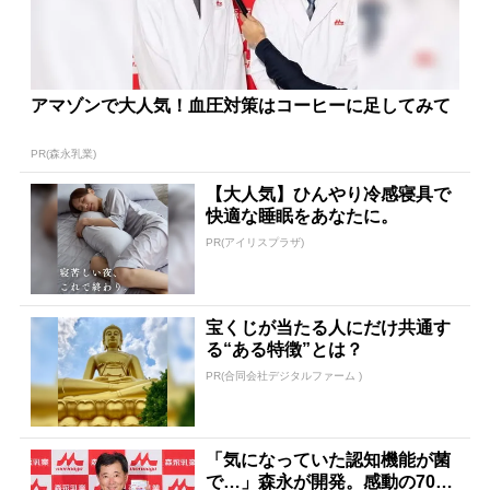
アマゾンで大人気！血圧対策はコーヒーに足してみて
PR(森永乳業)
【大人気】ひんやり冷感寝具で
快適な睡眠をあなたに。
PR(アイリスプラザ)
宝くじが当たる人にだけ共通す
る“ある特徴”とは？
PR(合同会社デジタルファーム )
「気になっていた認知機能が菌
で…」森永が開発。感動の70代