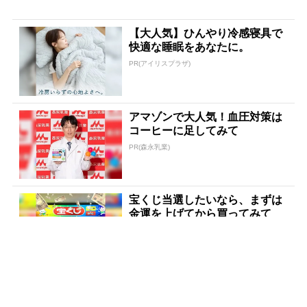
【大人気】ひんやり冷感寝具で
快適な睡眠をあなたに。
PR(アイリスプラザ)
アマゾンで大人気！血圧対策は
コーヒーに足してみて
PR(森永乳業)
宝くじ当選したいなら、まずは
金運を上げてから買ってみて
PR(合同会社デジタルファーム )
「宝くじを買う前に〇〇をした
だけ」言われた通りにしてみた