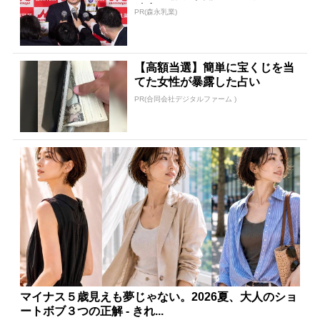
続出
PR(森永乳業)
【高額当選】簡単に宝くじを当
てた女性が暴露した占い
PR(合同会社デジタルファーム )
マイナス５歳見えも夢じゃない。2026夏、大人のショ
ートボブ３つの正解 - きれ...