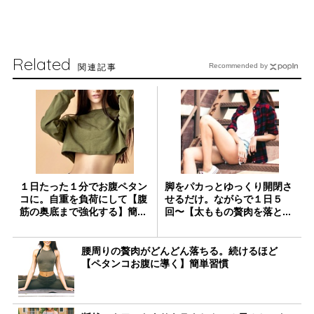
Related
関連記事
Recommended by
１日たった１分でお腹ペタン
脚をパカっとゆっくり開閉さ
コに。自重を負荷にして【腹
せるだけ。ながらで１日５
筋の奥底まで強化する】簡...
回〜【太ももの贅肉を落と...
腰周りの贅肉がどんどん落ちる。続けるほど
【ペタンコお腹に導く】簡単習慣