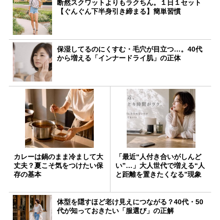
断然スクワットよりもラクちん。１日１セット
【ぐんぐん下半身引き締まる】簡単習慣
保湿してるのにくすむ・毛穴が目立つ…。40代
から増える「インナードライ肌」の正体
カレーは鍋のまま冷まして大
「最近“人付き合いがしんど
丈夫？夏こそ気をつけたい保
い”…」大人世代で増える“人
存の基本
と距離を置きたくなる”現象
体型を隠すほど老け見えにつながる？40代・50
代が知っておきたい「服選び」の正解