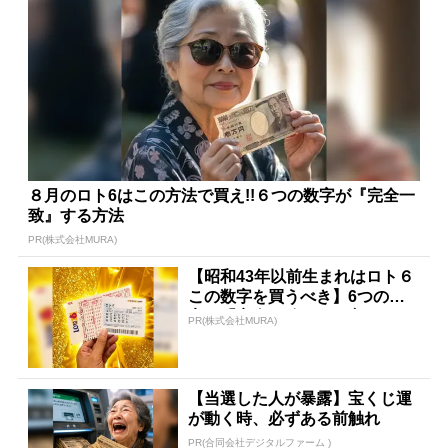
８月のロト6はこの方法で買え!!６つの数字が『完全一
致』する方法
PR(株式会社MURA)
【昭和43年以前生まれはロト６
この数字を買うべき】6つの数
字が「完全一致」する方...
PR(株式会社MURA)
【当選した人が暴露】宝くじ運
が動く時、必ずある前触れ
PR(合同会社デジタルファーム )