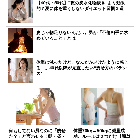
【40代・50代】“夜の炭水化物抜き”より効果
的？夏に体を重くしないダイエット習慣３選
妻じゃ物足りないんだ…。男が「不倫相手に求
めていること」とは
体重は減ったけど、なんだか老けたように感じ
る…。40代以降が見直したい“痩せ方のバラン
ス”
何もしてない風なのに「痩せ
体重70kg→50kgに減量成
た？」と言わせる！朝・昼・
功。ルールは２つだけ【簡単