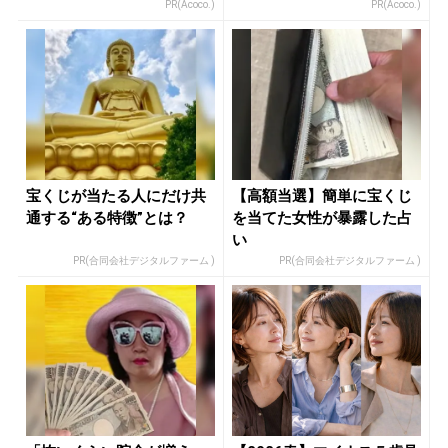
資家
PR(Acoco.)
PR(Acoco.)
宝くじが当たる人にだけ共
【高額当選】簡単に宝くじ
通する“ある特徴”とは？
を当てた女性が暴露した占
い
PR(合同会社デジタルファーム )
PR(合同会社デジタルファーム )