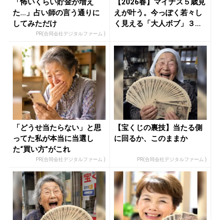
「怖いくらい貯金が増え
【2026春】マイナス５歳見
た…」占い師の言う通りに
えが叶う。今っぽく若々し
してみただけ
く見える「大人ボブ」３選
-...
PR(合同会社デジタルファーム )
「どうせ当たらない」と思
【宝くじの裏技】当たる側
ってた私が本当に当選し
に回るか、このままか
た“買い方”がこれ
PR(合同会社デジタルファーム )
PR(合同会社デジタルファーム )