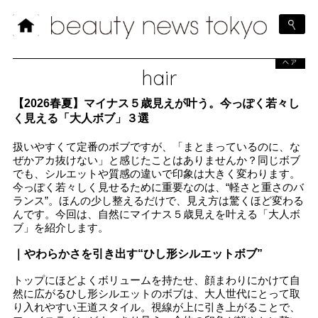
ヘア
hair
【2026春夏】マイナス５歳見えが叶う。今っぽく若々し
く見える「大人ボブ」３選
扱いやすくて定番のボブですが、「まとまっているのに、な
ぜかアカ抜けない」と感じたことはありませんか？同じボブ
でも、シルエットや質感の違いで印象は大きく変わります。
今っぽく若々しく見せるために重要なのは、“軽さと重さのバ
ランス”。ほんの少し整えるだけで、見え方は驚くほど変わる
んです。今回は、自然にマイナス５歳見えを叶える「大人ボ
ブ」を紹介します。
｜やわらかさを引き出す“ひし形シルエットボブ”
トップにほどよくボリュームを持たせ、顔まわりにかけて自
然に広がるひし形シルエットのボブは、大人世代にとって取
り入れやすい王道スタイル。視線が上に引き上がることで、