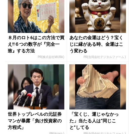
８月のロト6はこの方法で買
あなたの金運はどう？宝く
え!!６つの数字が『完全一
じに縁がある時、金運はこ
致』する方法
う変わる
PR(株式会社MURA)
PR(合同会社デジタルファーム )
世界トップレベルの元証券
「宝くじ、運じゃなかっ
マンが暴露「負け投資家の
た」当たる人は“同じこ
方程式」
と”してる
PR(Acoco.)
PR(合同会社デジタルファーム )