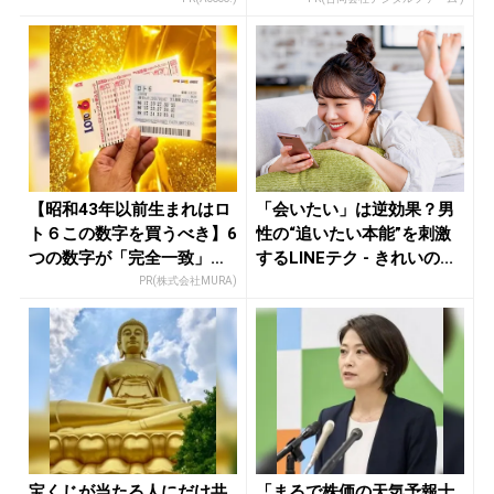
【昭和43年以前生まれはロ
「会いたい」は逆効果？男
ト６この数字を買うべき】6
性の“追いたい本能”を刺激
つの数字が「完全一致」す
するLINEテク - きれいの...
る方...
PR(株式会社MURA)
宝くじが当たる人にだけ共
「まるで株価の天気予報士