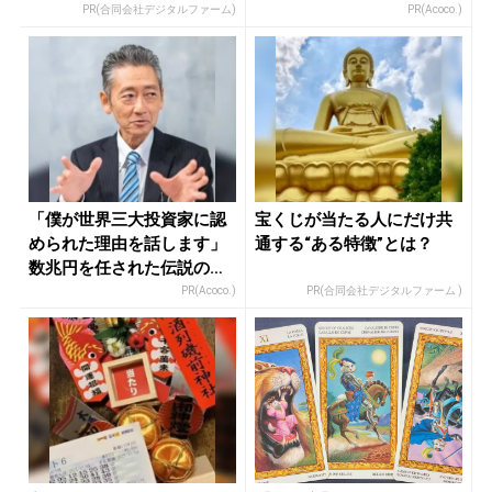
PR(合同会社デジタルファーム)
PR(Acoco.)
「僕が世界三大投資家に認
宝くじが当たる人にだけ共
められた理由を話します」
通する“ある特徴”とは？
数兆円を任された伝説の投
資家
PR(Acoco.)
PR(合同会社デジタルファーム )