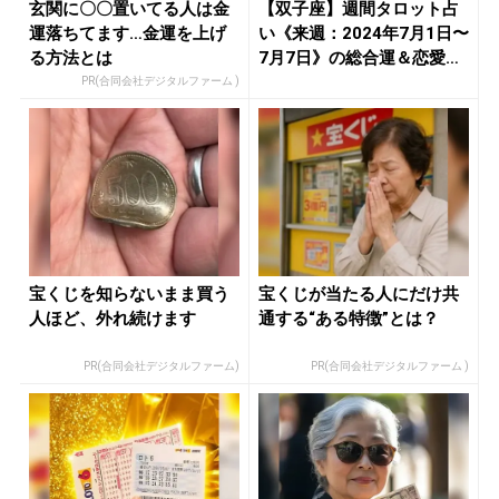
玄関に〇〇置いてる人は金
【双子座】週間タロット占
運落ちてます…金運を上げ
い《来週：2024年7月1日〜
る方法とは
7月7日》の総合運＆恋愛
運...
PR(合同会社デジタルファーム )
宝くじを知らないまま買う
宝くじが当たる人にだけ共
人ほど、外れ続けます
通する“ある特徴”とは？
PR(合同会社デジタルファーム)
PR(合同会社デジタルファーム )