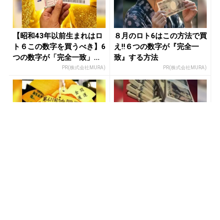
【昭和43年以前生まれはロ
８月のロト6はこの方法で買
ト６この数字を買うべき】6
え!!６つの数字が『完全一
つの数字が「完全一致」す
致』する方法
る方...
PR(株式会社MURA)
PR(株式会社MURA)
宝くじ当たる人だけがやっ
宝くじの“運任せ”から抜け
ていること、教えます
た人だけ変わる
PR(合同会社デジタルファーム )
PR(合同会社デジタルファーム )