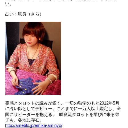
い。
占い：咲良（さら）
霊感とタロットの読みが鋭く、一切の独学のもと2012年5月
に占い師としてデビュー。これまでに一万人以上鑑定し、全
国にリピーターを抱える。 咲良流タロットを学びに来る弟
子も、各地に存在。
http://ameblo.jp/emika-aminyo/