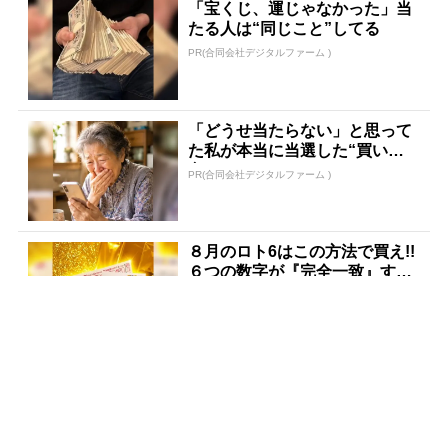
「宝くじ、運じゃなかった」当
たる人は“同じこと”してる
PR(合同会社デジタルファーム )
「どうせ当たらない」と思って
た私が本当に当選した“買い
方”がこれ
PR(合同会社デジタルファーム )
８月のロト6はこの方法で買え!!
６つの数字が『完全一致』する
方法
PR(株式会社MURA)
売り場じゃ教えてくれない！当
たる人だけがやってる宝くじの
習慣
PR(合同会社デジタルファーム )