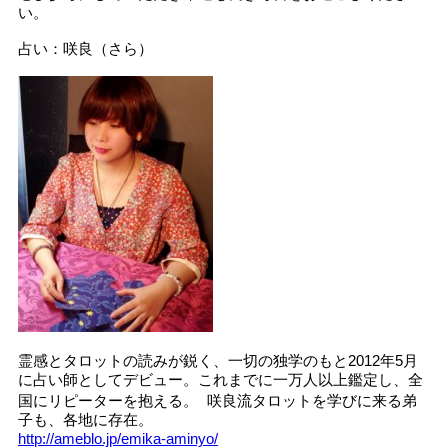
い。
占い：咲良（さら）
霊感とタロットの読みが鋭く、一切の独学のもと2012年5月
に占い師としてデビュー。これまでに一万人以上鑑定し、全
国にリピーターを抱える。 咲良流タロットを学びに来る弟
子も、各地に存在。
http://ameblo.jp/emika-aminyo/