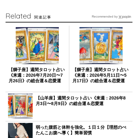
Related
関連記事
Recommended by
【獅子座】週間タロット占い
【獅子座】週間タロット占い
《来週：2026年7月20日〜7
《来週：2026年5月11日〜5
月26日》の総合運＆恋愛運
月17日》の総合運＆恋愛運
【山羊座】週間タロット占い《来週：2026年8
月3日〜8月9日》の総合運＆恋愛運
弱った腹筋と体幹を強化。１日１分【理想のぺ
たんこお腹へ導く】簡単習慣