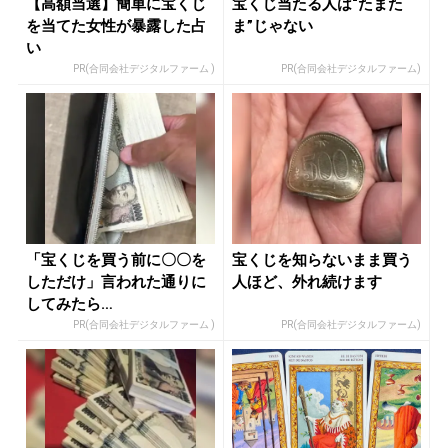
【高額当選】簡単に宝くじ
宝くじ当たる人は“たまた
を当てた女性が暴露した占
ま”じゃない
い
PR(合同会社デジタルファーム )
PR(合同会社デジタルファーム)
「宝くじを買う前に〇〇を
宝くじを知らないまま買う
しただけ」言われた通りに
人ほど、外れ続けます
してみたら…
PR(合同会社デジタルファーム )
PR(合同会社デジタルファーム)