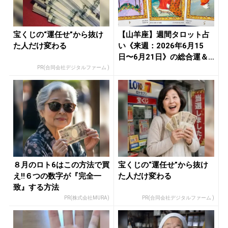
宝くじの“運任せ”から抜け
【山羊座】週間タロット占
た人だけ変わる
い《来週：2026年6月15
日〜6月21日》の総合運＆
恋...
PR(合同会社デジタルファーム )
８月のロト6はこの方法で買
宝くじの“運任せ”から抜け
え!!６つの数字が『完全一
た人だけ変わる
致』する方法
PR(株式会社MURA)
PR(合同会社デジタルファーム )