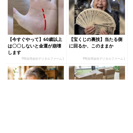
【今すぐやって】60歳以上
【宝くじの裏技】当たる側
は〇〇しないと金運が崩壊
に回るか、このままか
します
PR(合同会社デジタルファーム )
PR(合同会社デジタルファーム )
売り場じゃ教えてくれな
【今すぐやって】60歳以上
い！当たる人だけがやって
は〇〇しないと金運が崩壊
る宝くじの習慣
します