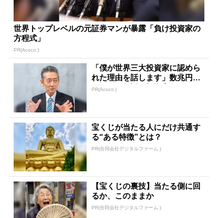
世界トップレベルの元証券マンが暴露「負け投資家の
方程式」
PR(Acoco.)
「僕が世界三大投資家に認めら
れた理由を話します」数兆円を
任された伝説の投資家
PR(Acoco.)
宝くじが当たる人にだけ共通す
る“ある特徴”とは？
PR(合同会社デジタルファーム )
【宝くじの裏技】当たる側に回
るか、このままか
PR(合同会社デジタルファーム )