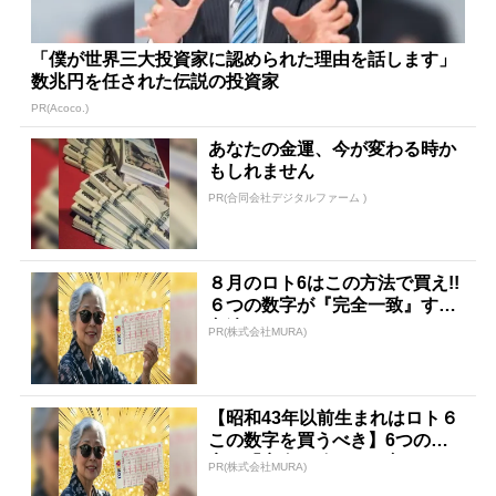
「僕が世界三大投資家に認められた理由を話します」
数兆円を任された伝説の投資家
PR(Acoco.)
あなたの金運、今が変わる時か
もしれません
PR(合同会社デジタルファーム )
８月のロト6はこの方法で買え!!
６つの数字が『完全一致』する
方法
PR(株式会社MURA)
【昭和43年以前生まれはロト６
この数字を買うべき】6つの数
字が「完全一致」する方...
PR(株式会社MURA)