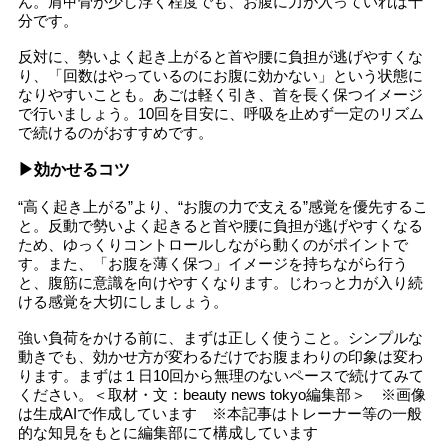
ん。肩甲骨が少し浮く程度でも、お腹に力が入っていれば十
分です。
反対に、勢いよく起き上がると首や腰に負担が逃げやすくな
り、「回数はやっているのにお腹に効かない」という状態に
なりやすいことも。あごは軽く引き、首を長く保つイメージ
で行いましょう。10回を目安に、呼吸を止めず一定のリズム
で続けるのがおすすめです。
▶効かせるコツ
“高く起き上がる”より、“お腹の力で支える”感覚を優先するこ
と。反動で勢いよく起きると首や腰に負担が逃げやすくなる
ため、ゆっくりコントロールしながら動くのがポイントで
す。また、「お腹を薄く保つ」イメージを持ちながら行う
と、腹筋に意識を向けやすくなります。じわっと力が入り続
ける感覚を大切にしましょう。
強い負荷をかける前に、まずは正しく使うこと。シンプルな
動きでも、効かせ方が変わるだけでお腹まわりの印象は変わ
ります。まずは１日10回から無理のないペースで続けてみて
ください。＜取材・文：beauty news tokyo編集部＞ ※画像
は生成AIで作成しています ※本記事はトレーナー等の一般
的な知見をもとに編集部にて構成しています