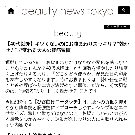
ビューティー
beauty
【40代以降】キツくないのにお腹まわりスッキリ？“効か
せ方”で変わる大人の腹筋習慣
運動しているのに、お腹まわりだけなかなか変化を感じない
ことありませんか？40代以降は、ただ回数を増やしたり強度
を上げたりするより、「どこをどう使うか」が見た目の印象
を左右しやすくなります。特にお腹まわりは、勢い任せに動
くと首や腰ばかりに力が逃げやすい部位。だからこそ大切な
のは、“頑張る”より“正しく効かせる”ことです。
今回紹介する
【ひざ曲げニータッチ】
は、腰への負担を抑え
ながら腹直筋と腸腰筋にアプローチしやすいシンプルなエク
ササイズ。激しい動きではないのに、お腹にじわっと力が入
る感覚をつかみやすく、運動が久しぶりの人にも取り入れや
すい内容です。