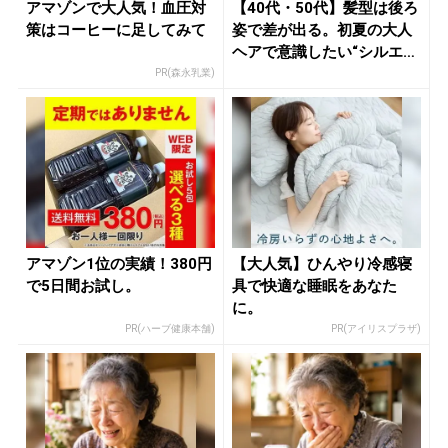
アマゾンで大人気！血圧対
【40代・50代】髪型は後ろ
策はコーヒーに足してみて
姿で差が出る。初夏の大人
ヘアで意識したい“シルエッ
ト...
PR(森永乳業)
アマゾン1位の実績！380円
【大人気】ひんやり冷感寝
で5日間お試し。
具で快適な睡眠をあなた
に。
PR(ハーブ健康本舗)
PR(アイリスプラザ)