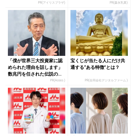
PR(アイリスプラザ)
PR(森永乳業)
「僕が世界三大投資家に認
宝くじが当たる人にだけ共
められた理由を話します」
通する“ある特徴”とは？
数兆円を任された伝説の投
資家
PR(Acoco.)
PR(合同会社デジタルファーム )