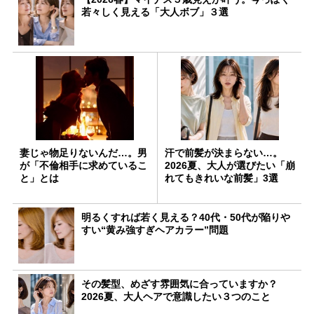
若々しく見える「大人ボブ」３選
妻じゃ物足りないんだ…。男
汗で前髪が決まらない…。
が「不倫相手に求めているこ
2026夏、大人が選びたい「崩
と」とは
れてもきれいな前髪」3選
明るくすれば若く見える？40代・50代が陥りや
すい“黄み強すぎヘアカラー”問題
その髪型、めざす雰囲気に合っていますか？
2026夏、大人ヘアで意識したい３つのこと