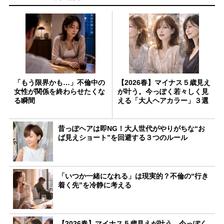
「もう限界かも…」不倫中の
【2026春】マイナス５歳見え
女性が関係を終わらせたくな
が叶う。今っぽく若々しく見
る瞬間
える「大人ヘアカラー」３選
昔っぽヘアは即NG！大人世代がやりがちな“お
ば見えショート”を回避する３つのルール
「いつか一緒になれる」は現実的？不倫の“行き
着く先”を冷静に考える
【2026春】マイナス５歳見えが叶う。今っぽく