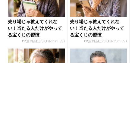
売り場じゃ教えてくれな
売り場じゃ教えてくれな
い！当たる人だけがやって
い！当たる人だけがやって
る宝くじの習慣
る宝くじの習慣
PR(合同会社デジタルファーム )
PR(合同会社デジタルファーム )
宝くじ当選者「〇〇をやら
僕が世界三大投資家に認め
ずに買うのはもったいな
られ、株価の天気予報士と
い」
呼ばれた理由
PR(合同会社デジタルファーム )
PR(Acoco.)