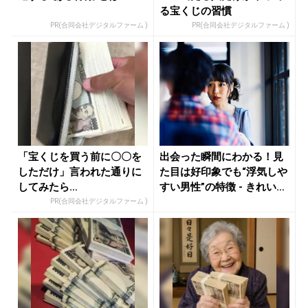
る宝くじの習慣
PR(合同会社デジタルファーム )
PR(合同会社デジタルファーム )
「宝くじを買う前に〇〇を
出会った瞬間にわかる！見
しただけ」言われた通りに
た目は好印象でも“浮気しや
してみたら…
すい男性”の特徴 - きれい
の...
PR(合同会社デジタルファーム )