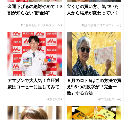
金運下げるの絶対やめて！9
宝くじの買い方、気づいた
割が知らない“貯金術”
人から結果が変わっていく
PR(合同会社デジタルファーム )
PR(合同会社デジタルファーム )
アマゾンで大人気！血圧対
８月のロト6はこの方法で買
策はコーヒーに足してみて
え!!６つの数字が『完全一
致』する方法
PR(森永乳業)
PR(株式会社MURA)