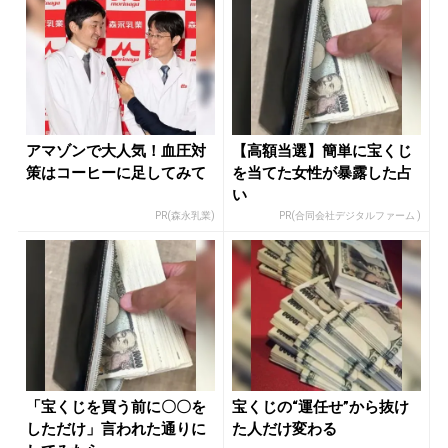
アマゾンで大人気！血圧対
【高額当選】簡単に宝くじ
策はコーヒーに足してみて
を当てた女性が暴露した占
い
PR(森永乳業)
PR(合同会社デジタルファーム )
「宝くじを買う前に〇〇を
宝くじの“運任せ”から抜け
しただけ」言われた通りに
た人だけ変わる