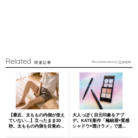
Related
関連記事
Recommended by
【最近、太ももの内側が使え
大人っぽく目元印象をアプ
ていない…】立ったまま30
デ。KATE新作「極細眉×質感
秒。太ももの内側を目覚め...
シャドウ×透けラメ」で楽...