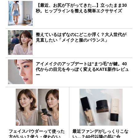
【最近、お尻が下がってきた…】立ったまま30
秒。ヒップラインを整える簡単エクササイズ
整えているはずなのにどこか浮く？大人世代が
見直したい「メイクと服のバランス」
アイメイクのアップデートは“まつ毛”が鍵。40
代からの目元を今っぽく変えるKATE新作レビュ
ー
フェイスパウダーって使った
最近ファンデがしっくりこな
方がいい？使う・使わない
い…？40代以降の肌に合