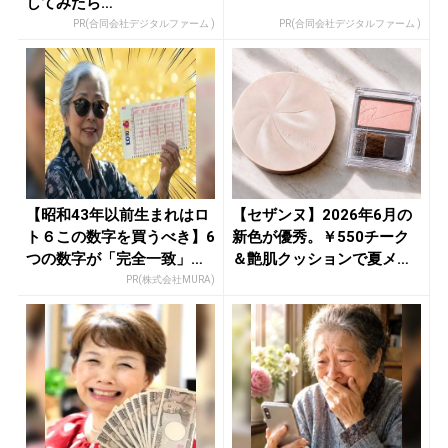
してみたら…
PR(合同会社デジタルファーム )
PR(合同会社デジタルファーム )
【昭和43年以前生まれはロ
【セザンヌ】2026年6月の
ト６この数字を買うべき】6
新色が優秀。￥550チーク
つの数字が「完全一致」す
＆艶肌クッションで夏メイ
る方...
ク...
PR(株式会社MURA)