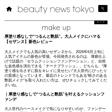
メイク
make up
厚塗り感なしで“つるんと艶肌”。大人メイクにハマる
【セザンヌ】新色レビュー
大人メイクでも人気の高いセザンヌから、2026年6月上旬に
人気アイテムの新色が登場。今回発売されるのは、薄膜仕上
げで話題の「セラムクッションファンデーション」と、自然
な血色感を演出できる「チークブラッシュ」。どちらも、“厚
塗り感を出さずに肌をキレイに見せたい”大人世代にぴったり
の質感となっています。最近のトレンドでもある“軽さのある
艶肌メイク”を取り入れたい方は、ぜひチェックしてみてくだ
さいね。
｜厚塗り感なしで“つるんと艶肌”を叶えるクッションフ
ァンデ
大人世代のベースメイクで気になりやすいのが、ファンデー