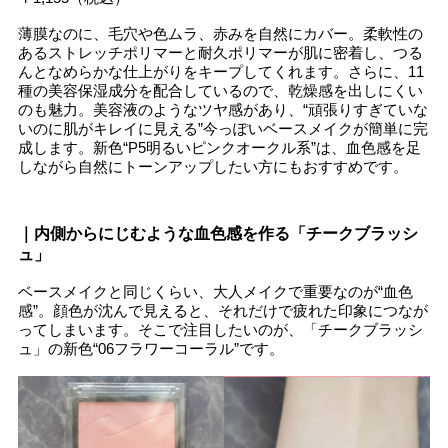
薄膜なのに、毛穴や色ムラ、赤みを自然にカバー。柔軟性の
あるストレッチポリマーと耐久ポリマーが肌に密着し、つる
んとなめらかな仕上がりをキープしてくれます。さらに、11
種の美容保湿成分を配合しているので、乾燥感を出しにくい
のも魅力。美容液のようなツヤ感があり、“頑張りすぎていな
いのに肌がキレイに見える”今っぽいベースメイクが簡単に完
成します。新色“P5明るいピンクオークル系”は、血色感を足
しながら自然にトーンアップしたい方にもおすすめです。
｜内側からにじむような血色感を作る「チークブラッシ
ュ」
ベースメイクと同じくらい、大人メイクで重要なのが“血色
感”。顔色が沈んで見えると、それだけで疲れた印象につなが
ってしまいます。そこで注目したいのが、「チークブラッシ
ュ」の新色“06フラワーコーラル”です。