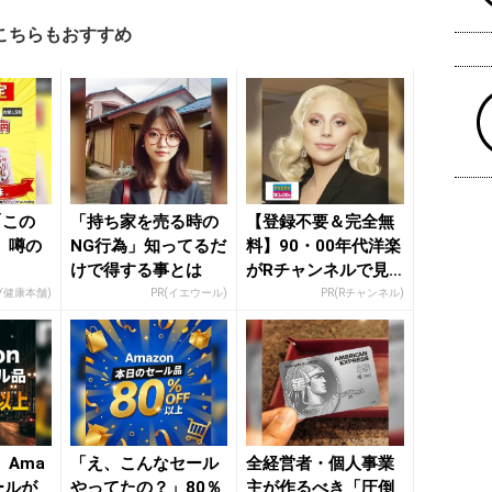
こちらもおすすめ
「この
「持ち家を売る時の
【登録不要＆完全無
」噂の
NG行為」知ってるだ
料】90・00年代洋楽
けで得する事とは
がRチャンネルで見
放題
ブ健康本舗)
PR(イエウール)
PR(Rチャンネル)
Ama
「え、こんなセール
全経営者・個人事業
ールが
やってたの？」80％
主が作るべき「圧倒