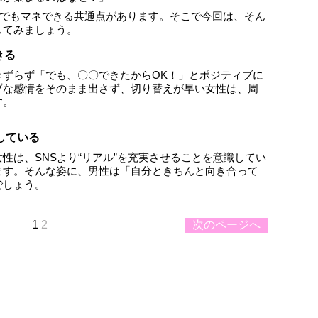
誰でもマネできる共通点があります。そこで今回は、そん
してみましょう。
きる
きずらず「でも、〇〇できたからOK！」とポジティブに
ブな感情をそのまま出さず、切り替えが早い女性は、周
す。
している
性は、SNSより“リアル”を充実させることを意識してい
ます。そんな姿に、男性は「自分ときちんと向き合って
でしょう。
1
2
次のページへ