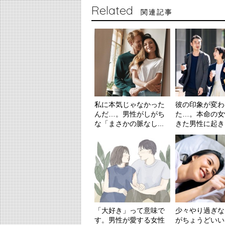
Related
関連記事
私に本気じゃなかった
彼の印象が変わ
んだ…。男性がしがち
た…。本命の女
な「まさかの脈なし...
きた男性に起きる
「大好き」って意味で
少々やり過ぎな
す。男性が愛する女性
がちょうどいい