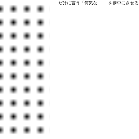
だけに言う「何気な...
を夢中にさせる「