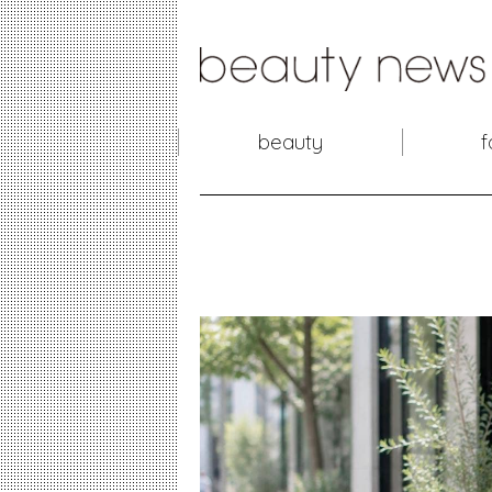
beauty
f