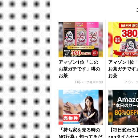
アマゾン1位「この
アマゾン1位
お茶ガチです」噂の
お茶ガチです
お茶
お茶
PR(ハーブ健康本舗)
PR(ハー
「持ち家を売る時の
【毎日変わる】
NG行為」知ってるだ
zonタイムセ