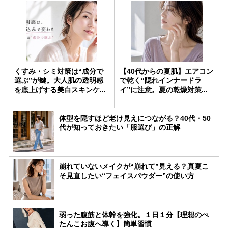
くすみ・シミ対策は“成分で
【40代からの夏肌】エアコン
選ぶ”が鍵。大人肌の透明感
で乾く“隠れインナードラ
を底上げする美白スキンケ...
イ”に注意。夏の乾燥対策...
体型を隠すほど老け見えにつながる？40代・50
代が知っておきたい「服選び」の正解
崩れていないメイクが“崩れて”見える？真夏こ
そ見直したい“フェイスパウダー”の使い方
弱った腹筋と体幹を強化。１日１分【理想のぺ
たんこお腹へ導く】簡単習慣