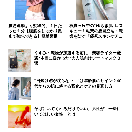
腹筋運動より効率的。１日た
秋真っ只中の“ゆらぎ肌”レス
った１分【腹筋をしっかり奥
キュー！毛穴の悪目立ち・乾
まで強化できる】簡単習慣
燥を防ぐ「優秀スキンケア...
くすみ・乾燥が加速する前に！美容ライター厳
選“本当に良かった”大人肌向けシートマスク３
選
“日焼け跡が戻らない…”は年齢肌のサイン？40
代からの肌に起きる変化とケアの見直し方
そばにいてくれるだけでいい。男性が「一緒に
いてほしい女性」とは