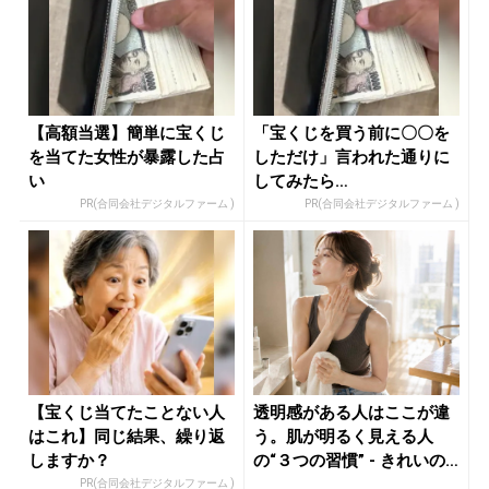
【高額当選】簡単に宝くじ
「宝くじを買う前に〇〇を
を当てた女性が暴露した占
しただけ」言われた通りに
い
してみたら…
PR(合同会社デジタルファーム )
PR(合同会社デジタルファーム )
【宝くじ当てたことない人
透明感がある人はここが違
はこれ】同じ結果、繰り返
う。肌が明るく見える人
しますか？
の“３つの習慣” - きれいの
ニュ...
PR(合同会社デジタルファーム )