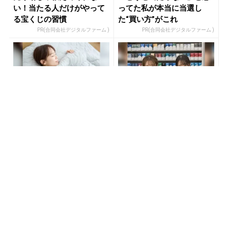
い！当たる人だけがやって
ってた私が本当に当選し
る宝くじの習慣
た“買い方”がこれ
PR(合同会社デジタルファーム )
PR(合同会社デジタルファーム )
【大人気】ひんやり冷感寝
コンビニで買うのは損！た
具で快適な睡眠をあなた
ばこ税なしの新型タバコが
に。
爆売れ中
PR(アイリスプラザ)
PR(株式会社HAL)