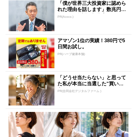
「僕が世界三大投資家に認めら
れた理由を話します」数兆円を
任された伝説の投資家
PR(Acoco.)
アマゾン1位の実績！380円で5
日間お試し。
PR(ハーブ健康本舗)
「どうせ当たらない」と思って
た私が本当に当選した“買い
方”がこれ
PR(合同会社デジタルファーム )