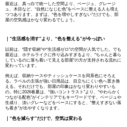
最近は、真っ白で統一した空間より、ベージュ、グレージ
ュ、木目など、“自然になじむ色”をベースに整える人も増え
つつあります。まずは、“色を増やしすぎない”だけでも、部
屋の空気感はかなり変わるでしょう。
｜“生活感を消す”より、“色を整える”が今っぽい
以前は、“隠す収納”や“生活感ゼロ”の空間が人気でした。でも
最近は、ホテルライクに作り込みすぎるより、“ちゃんと暮ら
しているのに落ち着いて見える部屋”の方が支持される流れに
変わっています。
例えば、収納ケースやティッシュケースを同系色にそろえ
る。ラベルの主張が強い日用品は、目立ちにくい色へ置き換
える。それだけでも、部屋の印象はかなり変わりやすいも
の。特に2026春夏は、“強いコントラスト”より、“やわらかく
つながる配色”がインテリアでもキーワードです。ベージュや
生成り、淡いグレーなどをベースにすると、“整えすぎない落
ち着き”が出やすくなります。
｜“色を減らす”だけで、空気は変わる