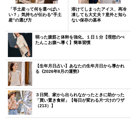
「手土産って何を選べばい
溶けてしまったアイス、再冷
い？」気持ちが伝わる“手土
凍しても大丈夫？意外と知ら
産”の選び方
ない保存の基本
弱った腹筋と体幹を強化。１日１分【理想のぺ
たんこお腹へ導く】簡単習慣
【生年月日占い】あなたの生年月日から導かれ
る《2026年8月の運勢》
３日間、家から出られなかったときに助かった
「買い置き食材」【毎日が変わる片づけのワザ
（213）】