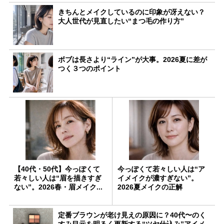
きちんとメイクしているのに印象が冴えない？
大人世代が見直したい“まつ毛の作り方”
ボブは長さより“ライン”が大事。2026夏に差が
つく３つのポイント
【40代・50代】今っぽくて
今っぽくて若々しい人は“ア
若々しい人は“眉を描きすぎ
イメイクが濃すぎない”。
ない”。2026春・眉メイク...
2026夏メイクの正解
定番ブラウンが老け見えの原因に？40代〜のく
すみ目元を明るく更新する“ツヤ仕込み”アイメ