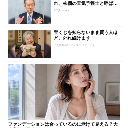
れ、株価の天気予報士と呼ばれ
た理由
PR(Acoco.)
宝くじを知らないまま買う人ほ
ど、外れ続けます
PR(合同会社デジタルファーム)
ファンデーションは合っているのに老けて見える？大