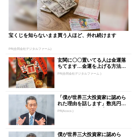
宝くじを知らないまま買う人ほど、外れ続けます
PR(合同会社デジタルファーム)
玄関に〇〇置いてる人は金運落
ちてます…金運を上げる方法と
は
PR(合同会社デジタルファーム )
「僕が世界三大投資家に認めら
れた理由を話します」数兆円を
任された伝説の投資家
PR(Acoco.)
僕が世界三大投資家に認めら