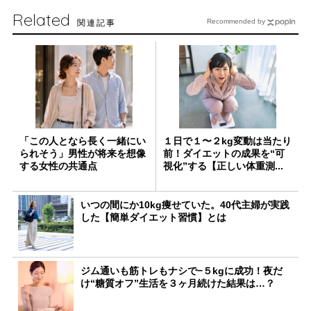
Related
関連記事
Recommended by
「この人となら長く一緒にい
１日で１〜２kg変動は当たり
られそう」男性が将来を想像
前！ダイエットの成果を“可
する女性の共通点
視化”する【正しい体重測...
いつの間にか10kg痩せていた。40代主婦が実践
した【簡単ダイエット習慣】とは
ジム通いも筋トレもナシで−５kgに成功！夜だ
け“糖質オフ”生活を３ヶ月続けた結果は…？