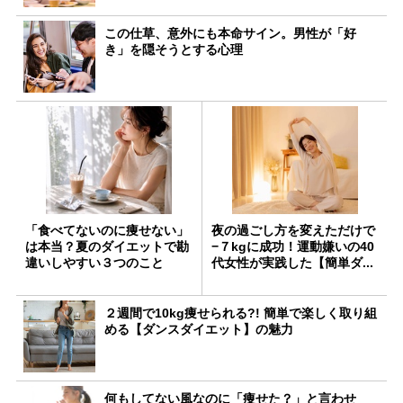
この仕草、意外にも本命サイン。男性が「好
き」を隠そうとする心理
「食べてないのに痩せない」
夜の過ごし方を変えただけで
は本当？夏のダイエットで勘
−７kgに成功！運動嫌いの40
違いしやすい３つのこと
代女性が実践した【簡単ダ...
２週間で10kg痩せられる?! 簡単で楽しく取り組
める【ダンスダイエット】の魅力
何もしてない風なのに「痩せた？」と言わせ