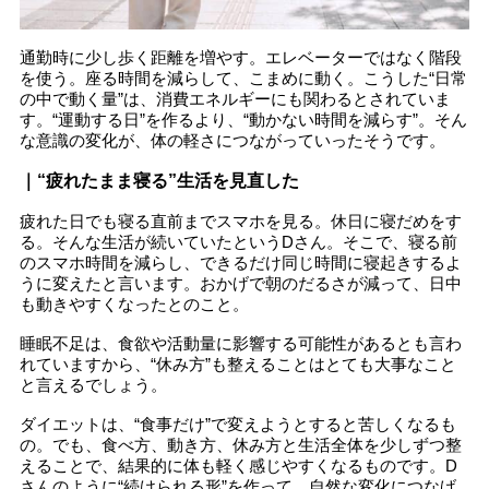
通勤時に少し歩く距離を増やす。エレベーターではなく階段
を使う。座る時間を減らして、こまめに動く。こうした“日常
の中で動く量”は、消費エネルギーにも関わるとされていま
す。“運動する日”を作るより、“動かない時間を減らす”。そん
な意識の変化が、体の軽さにつながっていったそうです。
｜“疲れたまま寝る”生活を見直した
疲れた日でも寝る直前までスマホを見る。休日に寝だめをす
る。そんな生活が続いていたというDさん。そこで、寝る前
のスマホ時間を減らし、できるだけ同じ時間に寝起きするよ
うに変えたと言います。おかげで朝のだるさが減って、日中
も動きやすくなったとのこと。
睡眠不足は、食欲や活動量に影響する可能性があるとも言わ
れていますから、“休み方”も整えることはとても大事なこと
と言えるでしょう。
ダイエットは、“食事だけ”で変えようとすると苦しくなるも
の。でも、食べ方、動き方、休み方と生活全体を少しずつ整
えることで、結果的に体も軽く感じやすくなるものです。D
さんのように“続けられる形”を作って、自然な変化につなげ