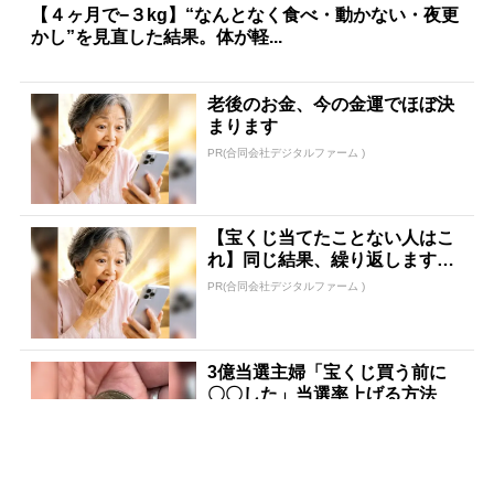
【４ヶ月で−３kg】“なんとなく食べ・動かない・夜更
かし”を見直した結果。体が軽...
老後のお金、今の金運でほぼ決
まります
PR(合同会社デジタルファーム )
【宝くじ当てたことない人はこ
れ】同じ結果、繰り返します
か？
PR(合同会社デジタルファーム )
3億当選主婦「宝くじ買う前に
〇〇した」当選率上げる方法
PR(合同会社デジタルファーム )