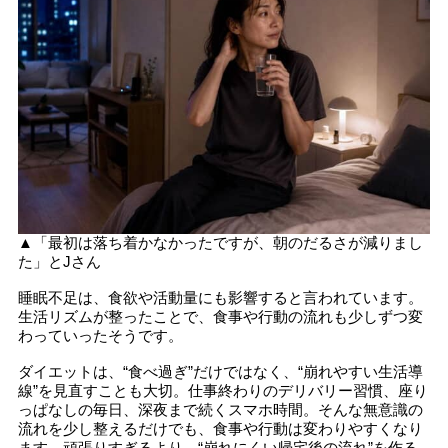
▲「最初は落ち着かなかったですが、朝のだるさが減りまし
た」とJさん
睡眠不足は、食欲や活動量にも影響すると言われています。
生活リズムが整ったことで、食事や行動の流れも少しずつ変
わっていったそうです。
ダイエットは、“食べ過ぎ”だけではなく、“崩れやすい生活導
線”を見直すことも大切。仕事終わりのデリバリー習慣、座り
っぱなしの毎日、深夜まで続くスマホ時間。そんな無意識の
流れを少し整えるだけでも、食事や行動は変わりやすくなり
ます。頑張りすぎるより、“崩れにくい帰宅後の流れ”を作る