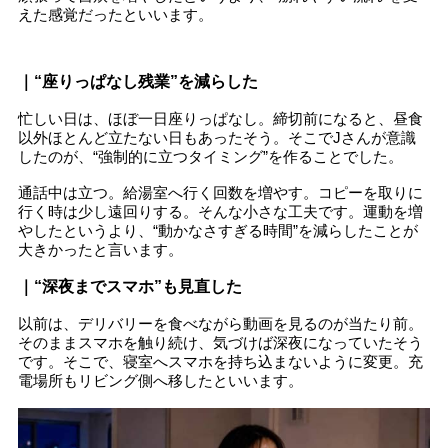
えた感覚だったといいます。
｜“座りっぱなし残業”を減らした
忙しい日は、ほぼ一日座りっぱなし。締切前になると、昼食
以外ほとんど立たない日もあったそう。そこでJさんが意識
したのが、“強制的に立つタイミング”を作ることでした。
通話中は立つ。給湯室へ行く回数を増やす。コピーを取りに
行く時は少し遠回りする。そんな小さな工夫です。運動を増
やしたというより、“動かなさすぎる時間”を減らしたことが
大きかったと言います。
｜“深夜までスマホ”も見直した
以前は、デリバリーを食べながら動画を見るのが当たり前。
そのままスマホを触り続け、気づけば深夜になっていたそう
です。そこで、寝室へスマホを持ち込まないように変更。充
電場所もリビング側へ移したといいます。