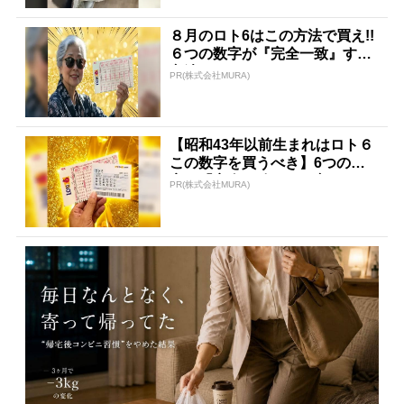
８月のロト6はこの方法で買え!!
６つの数字が『完全一致』する
方法
PR(株式会社MURA)
【昭和43年以前生まれはロト６
この数字を買うべき】6つの数
字が「完全一致」する方...
PR(株式会社MURA)