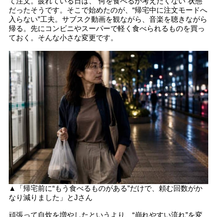
て注文。疲れている日は、“何を食べるか考えたくない”状態
だったそうです。そこで始めたのが、“帰宅中に注文モードへ
入らない”工夫。サブスク動画を観ながら、音楽を聴きながら
帰る。先にコンビニやスーパーで軽く食べられるものを買っ
ておく。そんな小さな変更です。
▲「帰宅前に“もう食べるものがある”だけで、頼む回数がか
なり減りました」とJさん
頑張って自炊を増やしたというより、“崩れやすい流れ”を変