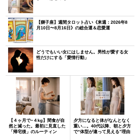
【獅子座】週間タロット占い《来週：2026年8
月10日〜8月16日》の総合運＆恋愛運
どうでもいい女にはしません。男性が愛する女
性だけにする「愛情行動」
【４ヶ月で−４kg】間食が自
夕方になると体がなんとなく
然と減った。最初に見直した
重い…。40代以降、朝と夕方
「帰宅後」のルーティン
で“体型が違って見える”理由