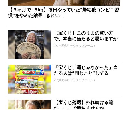
【３ヶ月で−３kg】毎日やっていた“帰宅後コンビニ習
慣”をやめた結果 - きれい...
【宝くじ】このままの買い方
で、本当に当たると思いますか
PR(合同会社デジタルファーム )
「宝くじ、運じゃなかった」当
たる人は“同じこと”してる
PR(合同会社デジタルファーム )
【宝くじ落選】外れ続ける流
れ、ここで断ちませんか
PR(合同会社デジタルファーム )