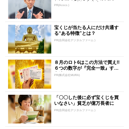
任された伝説の投資家
PR(Acoco.)
宝くじが当たる人にだけ共通す
る“ある特徴”とは？
PR(合同会社デジタルファーム )
８月のロト6はこの方法で買え!!
６つの数字が『完全一致』する
方法
PR(株式会社MURA)
「〇〇した後に必ず宝くじを買
いなさい」貧乏が億万長者に
PR(合同会社デジタルファーム )