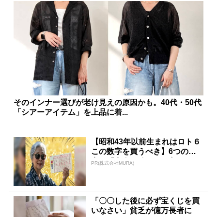
そのインナー選びが老け見えの原因かも。40代・50代
「シアーアイテム」を上品に着...
【昭和43年以前生まれはロト６
この数字を買うべき】6つの数
字が「完全一致」する方...
PR(株式会社MURA)
「〇〇した後に必ず宝くじを買
いなさい」貧乏が億万長者に