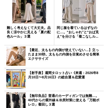
難しく考えなくて大丈夫。品
同じ服を着ているはずなの
良く涼やかに見える「夏の配
に…。“おしゃれ”と“おば見
色ルール」３選
え”を分ける「着こなしル...
【最近、太ももの内側が使えていない…】立っ
たまま30秒。太ももの内側を目覚めさせる簡単
エクササイズ
【射手座】週間タロット占い《来週：2026年8
月10日〜8月16日》の総合運＆恋愛運
【無印良品】普通のカーディガンでは無難…。
40代からの紫外線＆冷房対策に使える「万能ボ
レロ」着回し３選