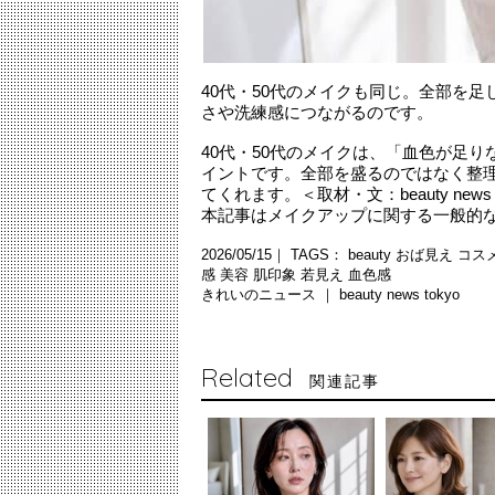
40代・50代のメイクも同じ。全部を足
さや洗練感につながるのです。
40代・50代のメイクは、「血色が足
イントです。全部を盛るのではなく整
てくれます。＜取材・文：beauty ne
本記事はメイクアップに関する一般的
2026/05/15｜ TAGS：
beauty
おば見え
コス
感
美容
肌印象
若見え
血色感
きれいのニュース ｜
beauty news tokyo
Related
関連記事