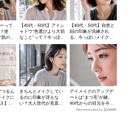
ーって
【40代・50代】アイシ
【40代・50代】自然と
？使
ャドウ“色選びより大切
顔の印象が洗練され
の...
なこと”って？今っぽ...
る。今っぽいメイク...
“つるん
きちんとメイクしてい
アイメイクのアップデ
メイクに
るのに印象が冴えな
ートは“まつ毛”が鍵。
】...
い？大人世代が見直...
40代からの目元を今...
Recommended by