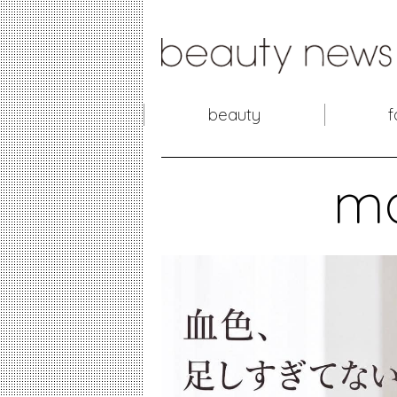
beauty
f
m