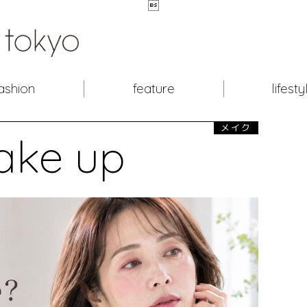

ashion
feature
lifesty
メイク
ake up