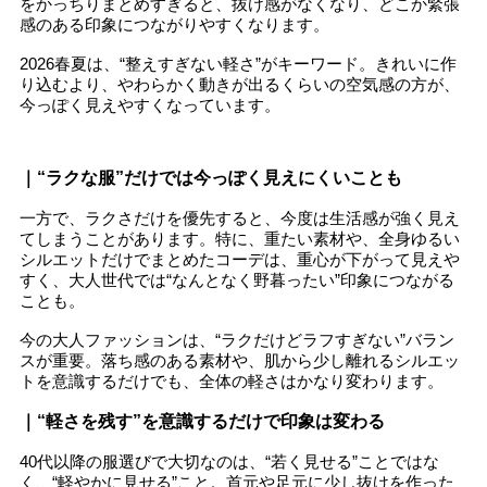
をかっちりまとめすぎると、抜け感がなくなり、どこか緊張
感のある印象につながりやすくなります。
2026春夏は、“整えすぎない軽さ”がキーワード。きれいに作
り込むより、やわらかく動きが出るくらいの空気感の方が、
今っぽく見えやすくなっています。
｜“ラクな服”だけでは今っぽく見えにくいことも
一方で、ラクさだけを優先すると、今度は生活感が強く見え
てしまうことがあります。特に、重たい素材や、全身ゆるい
シルエットだけでまとめたコーデは、重心が下がって見えや
すく、大人世代では“なんとなく野暮ったい”印象につながる
ことも。
今の大人ファッションは、“ラクだけどラフすぎない”バラン
スが重要。落ち感のある素材や、肌から少し離れるシルエッ
トを意識するだけでも、全体の軽さはかなり変わります。
｜“軽さを残す”を意識するだけで印象は変わる
40代以降の服選びで大切なのは、“若く見せる”ことではな
く、“軽やかに見せる”こと。首元や足元に少し抜けを作った