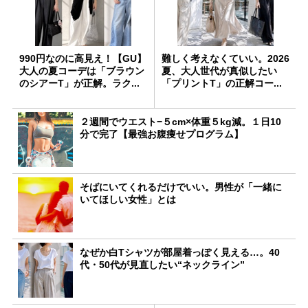
990円なのに高見え！【GU】
難しく考えなくていい。2026
大人の夏コーデは「ブラウン
夏、大人世代が真似したい
のシアーT」が正解。ラク...
「プリントT」の正解コー...
２週間でウエスト−５cm×体重５kg減。１日10
分で完了【最強お腹痩せプログラム】
そばにいてくれるだけでいい。男性が「一緒に
いてほしい女性」とは
なぜか白Tシャツが部屋着っぽく見える…。40
代・50代が見直したい“ネックライン”