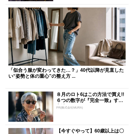
「似合う服が変わってきた…？」40代以降が見直した
い“姿勢と体の重心”の整え方 ...
８月のロト6はこの方法で買え!!
６つの数字が『完全一致』する
方法
PR(株式会社MURA)
【今すぐやって】60歳以上は〇