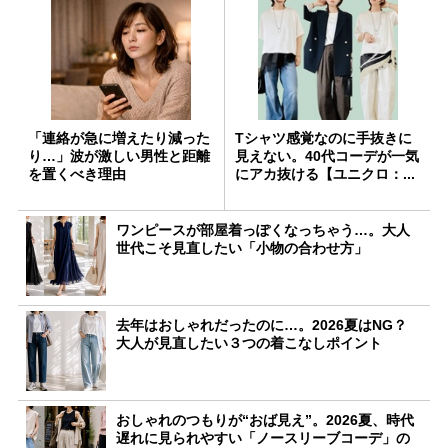
「連絡が急に増えたり減った
Tシャツ感覚なのに手抜きに
り…」波が激しい男性と距離
見えない。40代コーデが一気
を置くべき理由
にアカ抜ける【ユニクロ：...
ワンピースが部屋着っぽくなっちゃう…。大人
世代こそ見直したい「小物の合わせ方」
去年はおしゃれだったのに…。2026夏はNG？
大人が見直したい３つの着こなしポイント
おしゃれのつもりが“おば見え”。2026夏、時代
遅れに見られやすい「ノースリーブコーデ」の