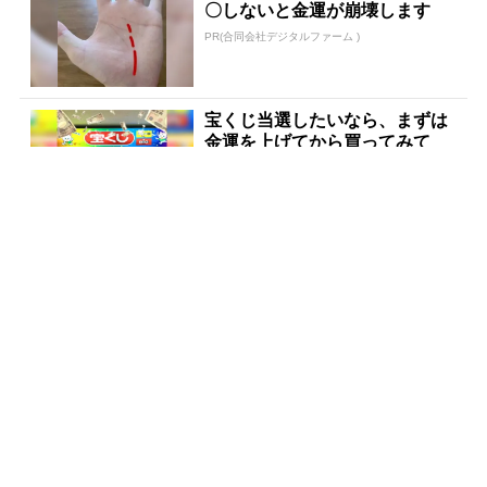
〇しないと金運が崩壊します
PR(合同会社デジタルファーム )
宝くじ当選したいなら、まずは
金運を上げてから買ってみて
PR(合同会社デジタルファーム )
【昭和43年以前生まれはロト６
この数字を買うべき】6つの数
字が「完全一致」する方...
PR(株式会社MURA)