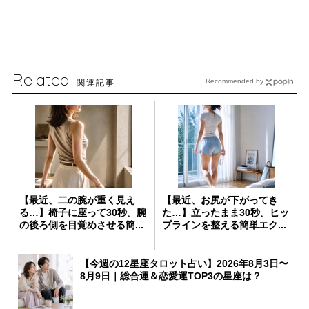
Related
関連記事
Recommended by
【最近、二の腕が重く見え
【最近、お尻が下がってき
る…】椅子に座って30秒。腕
た…】立ったまま30秒。ヒッ
の後ろ側を目覚めさせる簡...
プラインを整える簡単エク...
【今週の12星座タロット占い】2026年8月3日〜
8月9日｜総合運＆恋愛運TOP3の星座は？