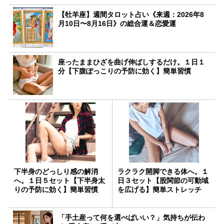
【牡羊座】週間タロット占い《来週：2026年8
月10日〜8月16日》の総合運＆恋愛運
座ったままひざを曲げ伸ばしするだけ。１日１
分【下腹ぽっこりの予防に効く】簡単習慣
下半身のどっしり感の解消
ラクラク開脚できる体へ。１
へ。１日５セット【下半身太
日３セット【股関節の可動域
りの予防に効く】簡単習慣
を広げる】簡単ストレッチ
「手土産って何を選べばいい？」気持ちが伝わ