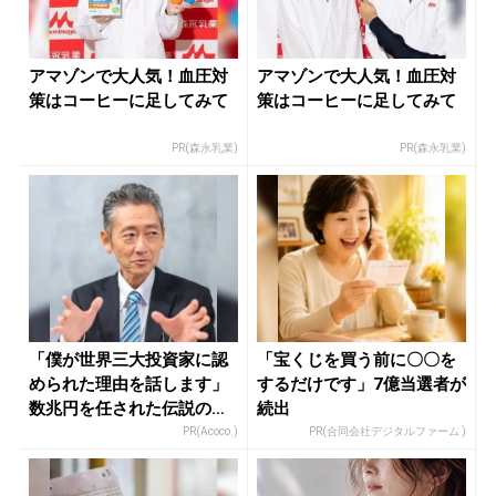
アマゾンで大人気！血圧対
アマゾンで大人気！血圧対
策はコーヒーに足してみて
策はコーヒーに足してみて
PR(森永乳業)
PR(森永乳業)
「僕が世界三大投資家に認
「宝くじを買う前に〇〇を
められた理由を話します」
するだけです」7億当選者が
数兆円を任された伝説の投
続出
資家
PR(Acoco.)
PR(合同会社デジタルファーム )