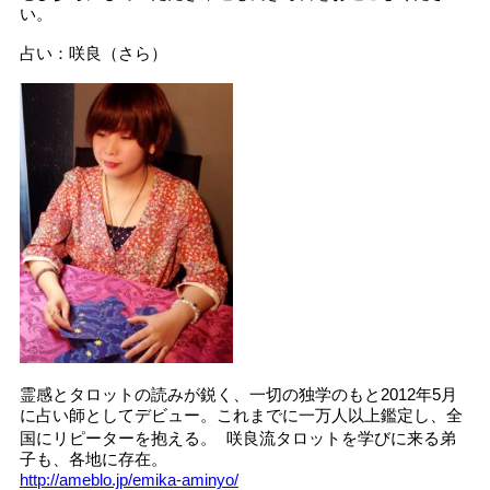
い。
占い：咲良（さら）
霊感とタロットの読みが鋭く、一切の独学のもと2012年5月
に占い師としてデビュー。これまでに一万人以上鑑定し、全
国にリピーターを抱える。 咲良流タロットを学びに来る弟
子も、各地に存在。
http://ameblo.jp/emika-aminyo/