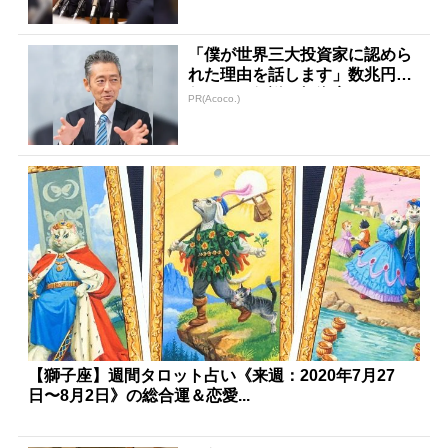
「僕が世界三大投資家に認めら
れた理由を話します」数兆円を
任された伝説の投資家
PR(Acoco.)
【獅子座】週間タロット占い《来週：2020年7月27
日〜8月2日》の総合運＆恋愛...