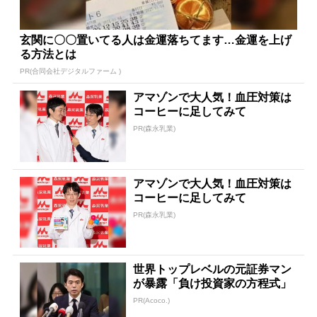
玄関に〇〇置いてる人は金運落ちてます…金運を上げ
る方法とは
PR(合同会社デジタルファーム )
アマゾンで大人気！血圧対策は
コーヒーに足してみて
PR(森永乳業)
アマゾンで大人気！血圧対策は
コーヒーに足してみて
PR(森永乳業)
世界トップレベルの元証券マン
が暴露「負け投資家の方程式」
PR(Acoco.)