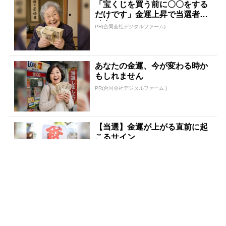
「宝くじを買う前に〇〇をする
だけです」金運上昇で当選者が
続出
PR(合同会社デジタルファーム)
あなたの金運、今が変わる時か
もしれません
PR(合同会社デジタルファーム )
【当選】金運が上がる直前に起
こるサイン
PR(合同会社デジタルファーム )
宝くじ当たる人は“たまたま”じ
ゃない
PR(合同会社デジタルファーム)