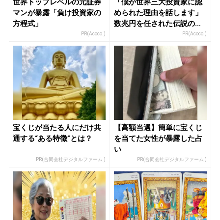
世界トップレベルの元証券
「僕が世界三大投資家に認
マンが暴露「負け投資家の
められた理由を話します」
方程式」
数兆円を任された伝説の投
資家
PR(Acoco.)
PR(Acoco.)
宝くじが当たる人にだけ共
【高額当選】簡単に宝くじ
通する“ある特徴”とは？
を当てた女性が暴露した占
い
PR(合同会社デジタルファーム )
PR(合同会社デジタルファーム )