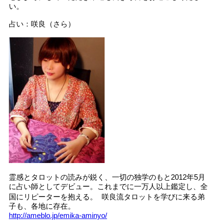
い。
占い：咲良（さら）
霊感とタロットの読みが鋭く、一切の独学のもと2012年5月
に占い師としてデビュー。これまでに一万人以上鑑定し、全
国にリピーターを抱える。 咲良流タロットを学びに来る弟
子も、各地に存在。
http://ameblo.jp/emika-aminyo/