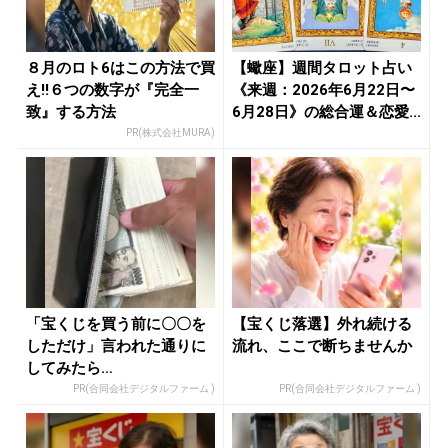
８月のロト6はこの方法で買
【蠍座】週間タロット占い
え!!６つの数字が『完全一
《来週：2026年6月22日〜
致』する方法
6月28日》の総合運＆恋愛...
PR(株式会社MURA)
「宝くじを買う前に〇〇を
【宝くじ落選】外れ続ける
しただけ」言われた通りに
流れ、ここで断ちませんか
してみたら…
PR(合同会社デジタルファーム )
PR(合同会社デジタルファーム )