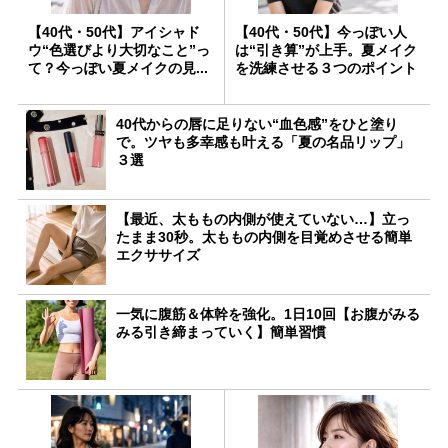
【40代・50代】アイシャド
【40代・50代】今っぽい人
ウ“色選びより大切なこと”っ
は“引き算”が上手。夏メイク
て？今っぽい夏メイクの見...
を洗練させる３つのポイント
40代からの唇に足りない“血色感”をひと塗り
で。ツヤも多幸感も叶える「夏の名品リップ」
３選
【最近、太ももの内側が使えていない…】立っ
たまま30秒。太ももの内側を目覚めさせる簡単
エクササイズ
一気に腹筋＆体幹を強化。1日10回【お腹がみる
みる引き締まっていく】簡単習慣