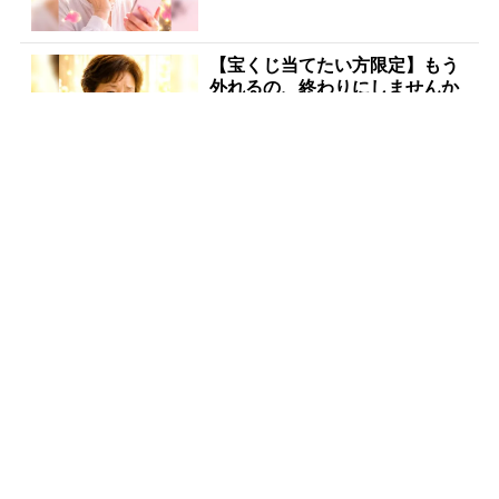
【宝くじ当てたい方限定】もう
外れるの、終わりにしませんか
PR(合同会社デジタルファーム )
世界トップレベルの元証券マン
が暴露「この方程式を知らない
と負け投資家になる」
PR(Acoco.)