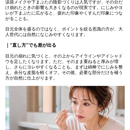
涙袋メイクや下まぶたの陰影づくりは人気ですが、その分だ
け崩れたときの影響も大きくなるのが現実です。にじみやヨ
レが下まぶたに広がると、疲れた印象やくすんだ印象につな
がることも。
目元全体を盛るのではなく、ポイントを絞る意識の方が、大
人世代には自然になじみやすくなります。
｜“直し方”でも差が出る
目元の崩れに気づくと、その上からアイラインやアイシャド
ウを足したくなります。ただ、そのまま重ねると厚みが増
し、さらにヨレやすくなることも。まずは綿棒でにじみを整
え、余分な皮脂を軽くオフ。その後、必要な部分だけを補う
方が自然に仕上がります。