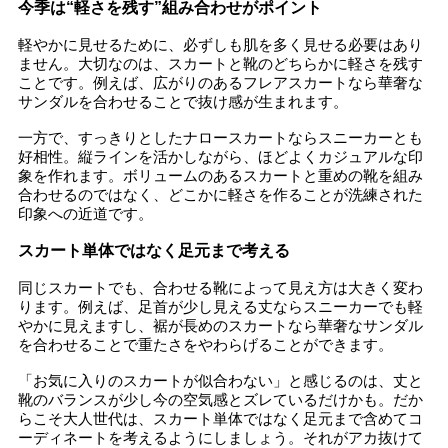
今季は“軽さを残す”組み合わせがポイント
軽やかに見せるために、必ずしも肌を多く見せる必要はあり
ません。大切なのは、スカートと靴のどちらかに軽さを残す
ことです。例えば、広がりのあるフレアスカートなら華奢な
サンダルを合わせることで抜け感が生まれます。
一方で、すっきりとしたナロースカートならスニーカーとも
好相性。縦ラインを活かしながら、ほどよくカジュアルな印
象を作れます。ボリュームのあるスカートと重めの靴を組み
合わせるのではなく、どこかに軽さを作ることが洗練された
印象への近道です。
スカート単体ではなく足元まで考える
同じスカートでも、合わせる靴によって見え方は大きく変わ
ります。例えば、足首が少し見える丈ならスニーカーでも軽
やかに見えますし、裾が長めのスカートなら華奢なサンダル
を合わせることで重たさをやわらげることができます。
「お気に入りのスカートが似合わない」と感じるのは、丈と
靴のバランスが少し今の空気感とズレているだけかも。だか
らこそ大人世代は、スカート単体ではなく足元まで含めてコ
ーディネートを考えるようにしましょう。それがアカ抜けて