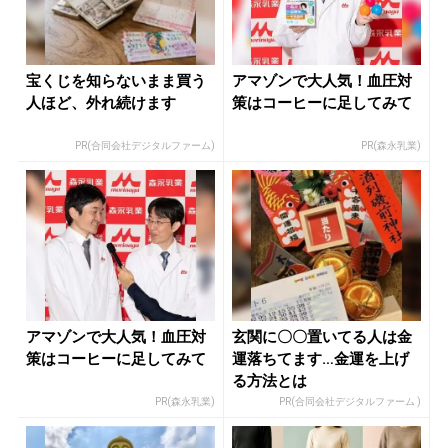
宝くじを知らないまま買う
アマゾンで大人気！血圧対
人ほど、外れ続けます
策はコーヒーに足してみて
PR(合同会社デジタルファーム)
PR(森永乳業)
アマゾンで大人気！血圧対
玄関に〇〇置いてる人は金
策はコーヒーに足してみて
運落ちてます…金運を上げ
る方法とは
PR(森永乳業)
PR(合同会社デジタルファーム )