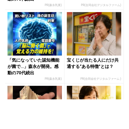
PR(森永乳業)
PR(合同会社デジタルファーム)
「気になっていた認知機能
宝くじが当たる人にだけ共
が菌で…」森永が開発。感
通する“ある特徴”とは？
動の70代続出
PR(森永乳業)
PR(合同会社デジタルファーム )