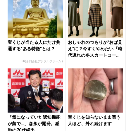
宝くじが当たる人にだけ共
おしゃれのつもりが“おば見
通する“ある特徴”とは？
え”に？今すぐやめたい『時
代遅れの冬スカートコー
デ』３...
PR(合同会社デジタルファーム )
「気になっていた認知機能
宝くじを知らないまま買う
が菌で…」森永が開発。感
人ほど、外れ続けます
動の70代続出