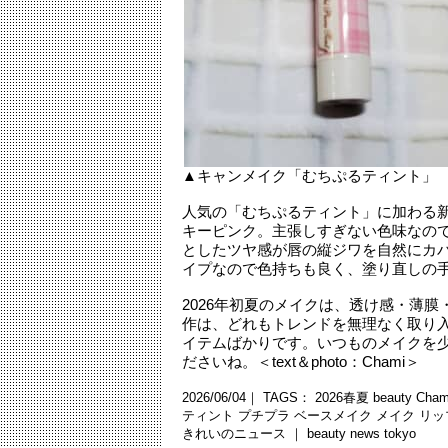
▲キャンメイク「むちぷるティント」 
人気の「むちぷるティント」に加わる新
キーピンク。主張しすぎない色味なの
としたツヤ感が唇の縦ジワを自然にカ
イプなので色持ちも良く、塗り直しの
2026年初夏のメイクは、透け感・薄
作は、どれもトレンドを無理なく取り
イテムばかりです。いつものメイクを
ださいね。＜text＆photo：Chami＞
2026/06/04｜ TAGS：
2026春夏
beauty
Cha
ティント
プチプラ
ベースメイク
メイク
リッ
きれいのニュース ｜
beauty news tokyo