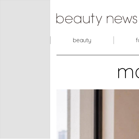
beauty
f
m