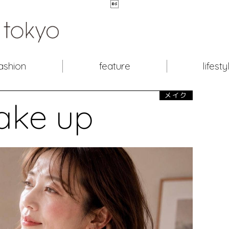

ashion
feature
lifesty
メイク
ake up