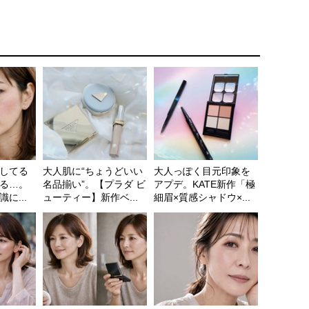
してる
大人肌に“ちょうどいい
大人っぽく目元印象を
る…。
名品揃い”。【プラダ ビ
アプデ。KATE新作「極
に...
ューティー】新作ベ...
細眉×質感シャドウ×...