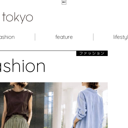

ashion
feature
lifesty
ファッション
ashion