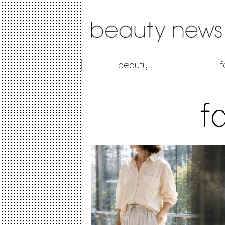
beauty
f
f