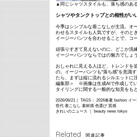
▲同じシャツスタイルも、落ち感のあ
シャツやタンクトップとの相性がい
今季はシンプルな着こなしが主流。オ
わせるスタイルも人気ですが、そのと
イージーパンツを合わせることで、コ
頑張りすぎて見えないのに、どこか洗
イージーパンツならではの魅力でしょ
おしゃれに見える人ほど、トレンドを
の。イージーパンツも“落ち感”を意識
たら、まずは縦に流れるシルエットに注目して
編集部＞ ※画像は生成AIで作成して
タイリングに関する一般的な知見をも
2026/06/21｜ TAGS：
2026春夏
fashion
イー
世代
着こなし
素材感
色選び
質感
きれいのニュース ｜
beauty news tokyo
Related
関連記事