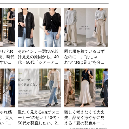
りが“お
そのインナー選びが老
同じ服を着ているはず
6夏、時代
け見えの原因かも。40
なのに…。“おしゃ
い...
代・50代「シアーア...
れ”と“おば見え”を分...
ゃれ感
重たく見えるのは“スニ
難しく考えなくて大丈
夏、大人
ーカー”のせい？40代・
夫。品良く涼やかに見
「...
50代が見直したい、2...
える「夏の配色ルー...
Recommended by