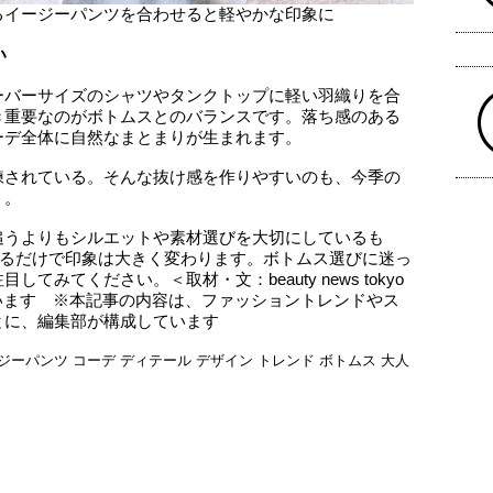
るイージーパンツを合わせると軽やかな印象に
い
ーバーサイズのシャツやタンクトップに軽い羽織りを合
き重要なのがボトムスとのバランスです。落ち感のある
ーデ全体に自然なまとまりが生まれます。
練されている。そんな抜け感を作りやすいのも、今季の
う。
追うよりもシルエットや素材選びを大切にしているも
するだけで印象は大きく変わります。ボトムス選びに迷っ
みてください。＜取材・文：beauty news tokyo
います ※本記事の内容は、ファッショントレンドやス
とに、編集部が構成しています
ジーパンツ
コーデ
ディテール
デザイン
トレンド
ボトムス
大人