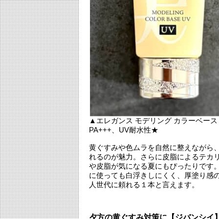
▲エレガンス モデリング カラーベース UV
PA+++、UV耐水性★
黄ぐすみや色ムラを自然に整えながら
れるのが魅力。さらに皮脂によるテカ
や皮脂が気になる夏にもぴったりです
に使っても白浮きしにくく、厚塗り感
人世代に頼れる１本と言えます。
夕方の黄ぐすみ対策に【ジバンシイ