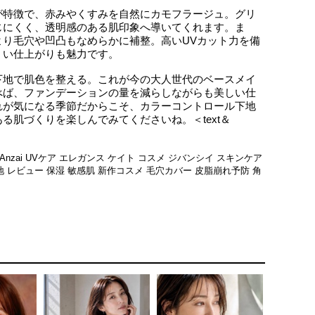
が特徴で、赤みやくすみを自然にカモフラージュ。グリ
じにくく、透明感のある肌印象へ導いてくれます。ま
より毛穴や凹凸もなめらかに補整。高いUVカット力を備
くい仕上がりも魅力です。
下地で肌色を整える。これが今の大人世代のベースメイ
べば、ファンデーションの量を減らしながらも美しい仕
れが気になる季節だからこそ、カラーコントロール下地
る肌づくりを楽しんでみてくださいね。＜text＆
_Anzai
UVケア
エレガンス
ケイト
コスメ
ジバンシイ
スキンケア
地
レビュー
保湿
敏感肌
新作コスメ
毛穴カバー
皮脂崩れ予防
角