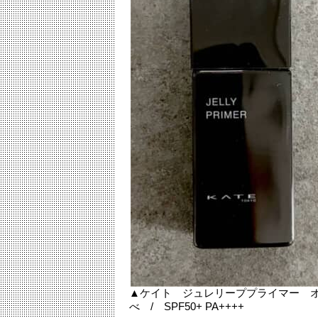
▲ケイト ジュレリーププライマー オー
べ / SPF50+ PA++++