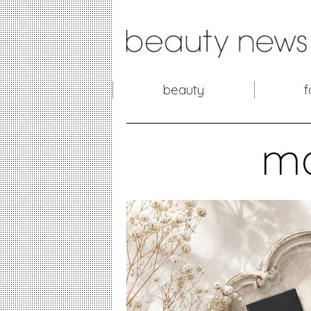
beauty
f
m