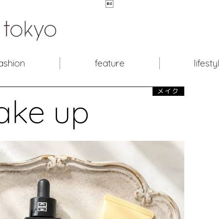

ashion
feature
lifesty
メイク
ake up