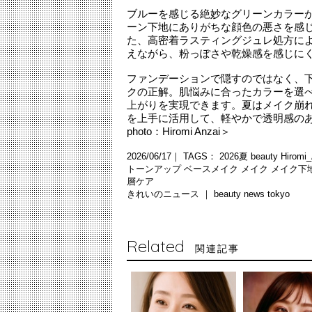
ブルーを感じる絶妙なグリーンカラー
ーン下地にありがちな顔色の悪さを感
た、高密着ラスティングジュレ処方に
えながら、粉っぽさや乾燥感を感じに
ファンデーションで隠すのではなく、
クの正解。肌悩みに合ったカラーを選
上がりを実現できます。夏はメイク崩
を上手に活用して、軽やかで透明感のあ
photo：Hiromi Anzai＞
2026/06/17｜ TAGS：
2026夏
beauty
Hiromi
トーンアップ
ベースメイク
メイク
メイク下
層ケア
きれいのニュース ｜
beauty news tokyo
Related
関連記事