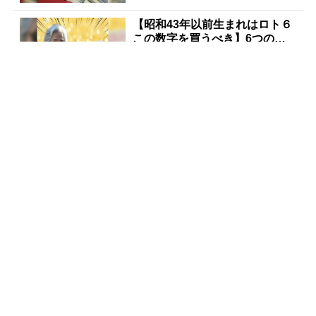
【昭和43年以前生まれはロト６
この数字を買うべき】6つの数
字が「完全一致」する方...
PR(株式会社MURA)
宝くじが当たる人にだけ共通す
る“ある特徴”とは？
PR(合同会社デジタルファーム )