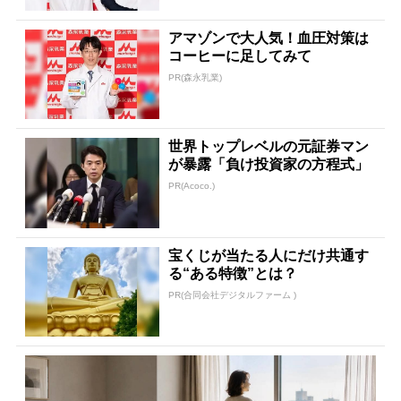
アマゾンで大人気！血圧対策は
コーヒーに足してみて
PR(森永乳業)
世界トップレベルの元証券マン
が暴露「負け投資家の方程式」
PR(Acoco.)
宝くじが当たる人にだけ共通す
る“ある特徴”とは？
PR(合同会社デジタルファーム )