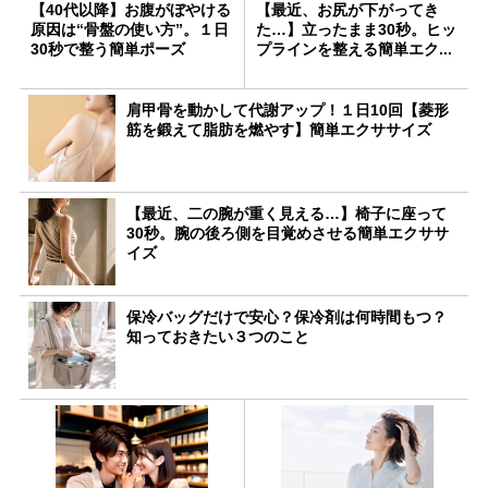
【40代以降】お腹がぼやける
【最近、お尻が下がってき
原因は“骨盤の使い方”。１日
た…】立ったまま30秒。ヒッ
30秒で整う簡単ポーズ
プラインを整える簡単エク...
肩甲骨を動かして代謝アップ！１日10回【菱形
筋を鍛えて脂肪を燃やす】簡単エクササイズ
【最近、二の腕が重く見える…】椅子に座って
30秒。腕の後ろ側を目覚めさせる簡単エクササ
イズ
保冷バッグだけで安心？保冷剤は何時間もつ？
知っておきたい３つのこと