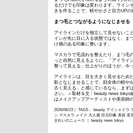
るだけでも印象は変わります。ライン
きを作ることで、軽やかさと目力UPの
まつ毛とつながるようになじませる
アイラインだけを独立して見せないこ
インが先に目に入る状態ではなく、ま
け感のある印象に整います。
マスカラで毛流れを整えたり、まつ毛
っと自然に見えるように。「アイライ
整って見える」仕上がりのほうが、今
アイラインは、目を大きく見せるため
影となじませることで、顔全体の軽や
古く見える」と感じているなら、まずは
さい。＜取材＆文：beauty news 
はメイクアップアーティストや美容師
2026/06/23｜ TAGS：
beauty
アイシャドウ
ン
マスカラ
メイク
大人感
目元印象
美容
若
きれいのニュース ｜
beauty news tokyo