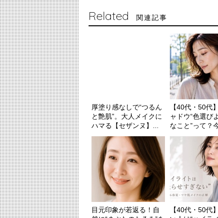
Related
関連記事
厚塗り感なしで“つるん
【40代・50代
と艶肌”。大人メイクに
ャドウ“色選び
ハマる【セザンヌ】...
なこと”って？今っ
目元印象が若返る！自
【40代・50代