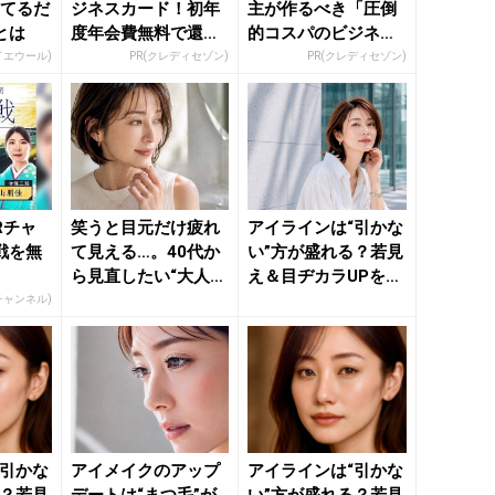
ってるだ
ジネスカード！初年
主が作るべき「圧倒
とは
度年会費無料で還元
的コスパのビジネス
率最大1.125%
カード」
イエウール)
PR(クレディセゾン)
PR(クレディセゾン)
Rチャ
笑うと目元だけ疲れ
アイラインは“引かな
戦を無
て見える…。40代か
い”方が盛れる？若見
ら見直したい“大人ア
え＆目ヂカラUPを叶
イメイク”のポイント
える「最旬アイメイ
Rチャンネル)
...
ク...
“引かな
アイメイクのアップ
アイラインは“引かな