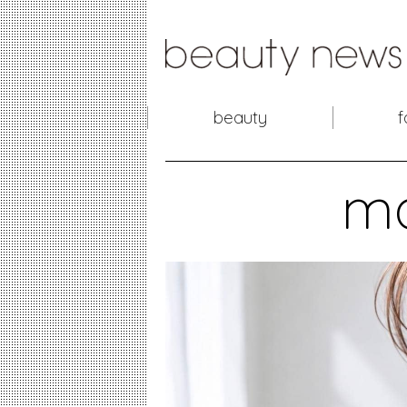
beauty
f
m