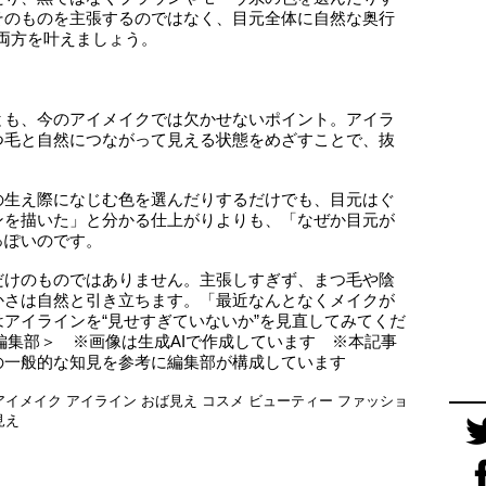
そのものを主張するのではなく、目元全体に自然な奥行
両方を叶えましょう。
とも、今のアイメイクでは欠かせないポイント。アイラ
つ毛と自然につながって見える状態をめざすことで、抜
の生え際になじむ色を選んだりするだけでも、目元はぐ
ンを描いた」と分かる仕上がりよりも、「なぜか目元が
っぽいのです。
だけのものではありません。主張しすぎず、まつ毛や陰
かさは自然と引き立ちます。「最近なんとなくメイクが
アイラインを“見せすぎていないか”を見直してみてくだ
tokyo編集部＞ ※画像は生成AIで作成しています ※本記事
の一般的な知見を参考に編集部が構成しています
アイメイク
アイライン
おば見え
コスメ
ビューティー
ファッショ
見え