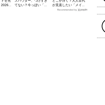
イトを光
スパウダー、つけすぎ
どこか浮く？大人世代
26...
てない？今っぽい「...
が見直したい「メイ...
Recommended by