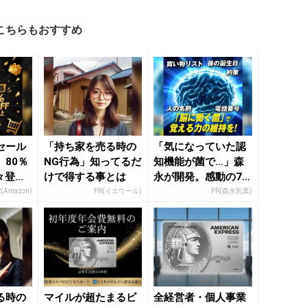
こちらもおすすめ
セール
「持ち家を売る時の
「気になっていた認
80％
NG行為」知ってるだ
知機能が菌で…」森
々登
けで得する事とは
永が開発。感動の70
nの本気
代続出
R(Amazon)
PR(イエウール)
PR(森永乳業)
る時の
マイルが超たまるビ
全経営者・個人事業