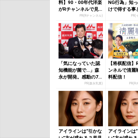
料】90・00年代洋楽
NG行為」知
がRチャンネルで見
けで得する事
放題
PR(Rチャンネル)
PR(
「気になっていた認
【将棋配信】
知機能が菌で…」森
ンネルで清麗
永が開発。感動の70
料配信！
代続出
PR(森永乳業)
PR(
アイラインは“引かな
アイラインは