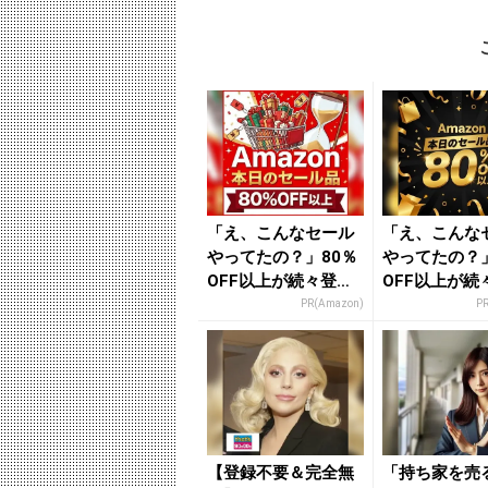
「え、こんなセール
「え、こんな
やってたの？」80％
やってたの？」
OFF以上が続々登
OFF以上が続
場！Amazonの本気
場！Amazo
PR(Amazon)
P
が...
が...
【登録不要＆完全無
「持ち家を売