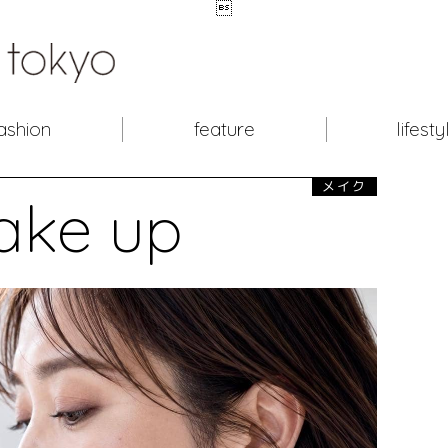

ashion
feature
lifesty
メイク
ake up