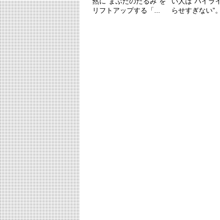
然に“まぶたのたるみ”を
い人は“ハイラ
リフトアップする「...
らせすぎない”。20