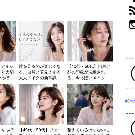
】アイシ
鏡を見るのが楽しくな
【40代・50代】自然と
より大切
る。自然と若見えする
顔の印象が洗練され
ぽ...
大人メイクの新常識
る。今っぽいメイク...
@be
】今っぽ
【40代・50代】フェイ
整えているはずなのに