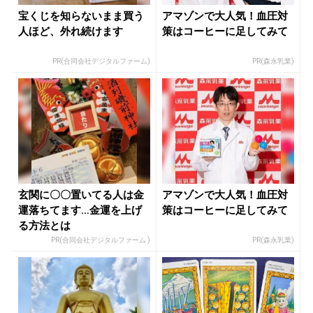
宝くじを知らないまま買う
アマゾンで大人気！血圧対
人ほど、外れ続けます
策はコーヒーに足してみて
PR(合同会社デジタルファーム)
PR(森永乳業)
玄関に〇〇置いてる人は金
アマゾンで大人気！血圧対
運落ちてます…金運を上げ
策はコーヒーに足してみて
る方法とは
PR(合同会社デジタルファーム )
PR(森永乳業)