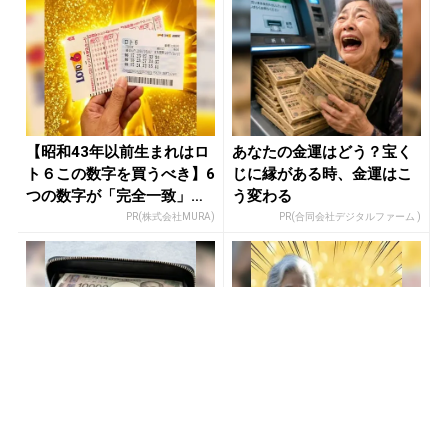
【昭和43年以前生まれはロ
あなたの金運はどう？宝く
ト６この数字を買うべき】6
じに縁がある時、金運はこ
つの数字が「完全一致」す
う変わる
る方...
PR(株式会社MURA)
PR(合同会社デジタルファーム )
【当選した人が暴露】宝く
【昭和43年以前生まれはロ
じ運が動く時、必ずある前
ト６この数字を買うべき】6