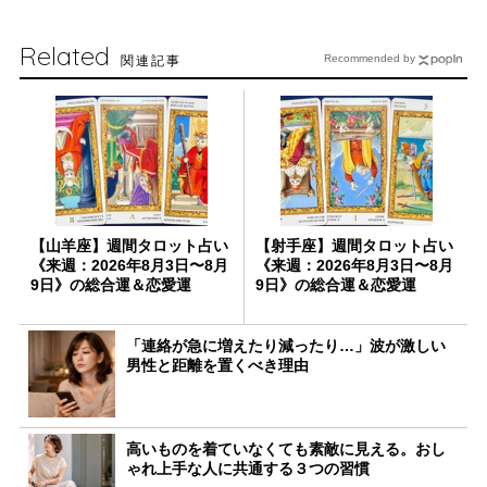
Related
関連記事
Recommended by
【山羊座】週間タロット占い
【射手座】週間タロット占い
《来週：2026年8月3日〜8月
《来週：2026年8月3日〜8月
9日》の総合運＆恋愛運
9日》の総合運＆恋愛運
「連絡が急に増えたり減ったり…」波が激しい
男性と距離を置くべき理由
高いものを着ていなくても素敵に見える。おし
ゃれ上手な人に共通する３つの習慣