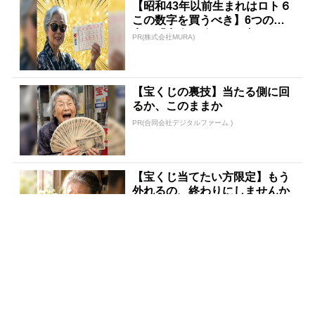
【昭和43年以前生まれはロト６
この数字を買うべき】6つの数
字が「完全一致」する方...
PR(株式会社MURA)
【宝くじの裏技】当たる側に回
るか、このままか
PR(合同会社デジタルファーム )
【宝くじ当てたい方限定】もう
外れるの、終わりにしませんか
PR(合同会社デジタルファーム )
アマゾンで大人気！血圧対策は
コーヒーに足してみて
PR(森永乳業)