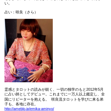
い。
占い：咲良（さら）
霊感とタロットの読みが鋭く、一切の独学のもと2012年5月
に占い師としてデビュー。これまでに一万人以上鑑定し、全
国にリピーターを抱える。 咲良流タロットを学びに来る弟
子も、各地に存在。
http://ameblo.jp/emika-aminyo/