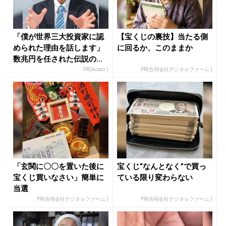
「僕が世界三大投資家に認
【宝くじの裏技】当たる側
められた理由を話します」
に回るか、このままか
数兆円を任された伝説の投
資家
PR(Acoco.)
PR(合同会社デジタルファーム )
「玄関に〇〇を置いた後に
宝くじ“なんとなく”で買っ
宝くじ買いなさい」簡単に
ている限り変わらない
当選
PR(合同会社デジタルファーム )
PR(合同会社デジタルファーム )