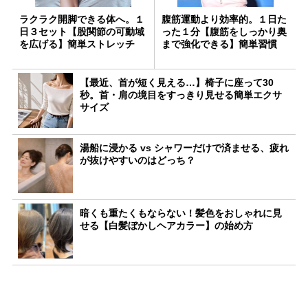
ラクラク開脚できる体へ。１
腹筋運動より効率的。１日た
日３セット【股関節の可動域
った１分【腹筋をしっかり奥
を広げる】簡単ストレッチ
まで強化できる】簡単習慣
【最近、首が短く見える…】椅子に座って30
秒。首・肩の境目をすっきり見せる簡単エクサ
サイズ
湯船に浸かる vs シャワーだけで済ませる、疲れ
が抜けやすいのはどっち？
暗くも重たくもならない！髪色をおしゃれに見
せる【白髪ぼかしヘアカラー】の始め方