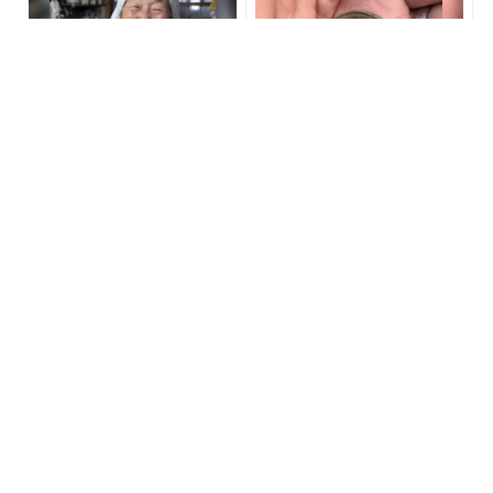
【宝くじ】このままの買い
宝くじ当選で貧乏女性が人
方で、本当に当たると思い
生変えた実話
ますか
PR(合同会社デジタルファーム )
PR(合同会社デジタルファーム )
【当選した人が暴露】宝く
「最近、のどが渇きにくく
じ運が動く時、必ずある前
なった…」40代以降が知っ
触れ
ておきたい体の変化 - きれ