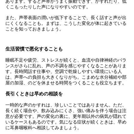
あります。すると声帯がうまく振動できず、かすれたり、低
くこもったりした声になりやすいのです。
また、声帯表面の潤いが低下することで、長く話すと声が出
にくくなることも。まずは、こうした変化が体に起きている
ことを知っておきましょう。
生活習慣で悪化することも
睡眠不足や疲労、ストレスが続くと、血流や自律神経のバラ
ンスがさらに乱れ、声の不調を感じやすくなることがありま
す。長時間話す仕事や、空調で乾燥しやすい環境にいる人
は、声帯への負担も大きくなりがち。こまめな水分補給や部
屋の加湿、のどを休ませる時間をつくることも役立ちます。
長引くときは早めの相談を
一時的な声のかすれは、珍しいことではありません。ただ、
長く続く場合や、飲み込みにくさ、強い痛みを伴う場合は注
意が必要です。声の変化の裏に、更年期以外の病気が隠れて
いるケースもあるのです。気になる症状が続くときは、早め
に耳鼻咽喉科へ相談してみましょう。