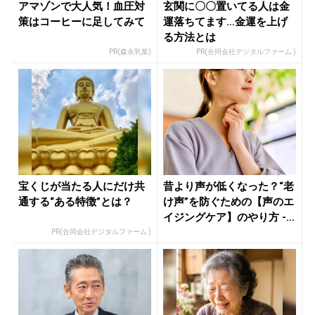
アマゾンで大人気！血圧対
玄関に〇〇置いてる人は金
策はコーヒーに足してみて
運落ちてます…金運を上げ
る方法とは
PR(森永乳業)
PR(合同会社デジタルファーム )
宝くじが当たる人にだけ共
昔より声が低くなった？“老
通する“ある特徴”とは？
け声”を防ぐための【声のエ
イジングケア】のやり方 -
...
PR(合同会社デジタルファーム )