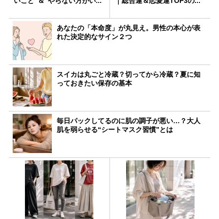
いこと”＆“やらない方がい...
｜総合運＆恋愛運TOP3の...
あなたの「本命度」が丸見え。男性の本心が表
れた決定的なサイン２つ
スイカは丸ごと冷蔵？切ってから冷蔵？夏に知
っておきたい保存の基本
毎日パックしてるのに肌の調子が悪い…？大人
肌を弱らせる“シートマスク習慣”とは