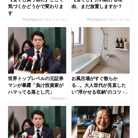
気づくかどうかで変わりま
由、まだ放置しますか？
す
PR(合同会社デジタルファーム )
PR(合同会社デジタルファーム)
世界トップレベルの元証券
お風呂場がすぐ散らか
マンが暴露「負け投資家が
る…。大人世代が見直した
ハマってる落とし穴」
い“浮かせる収納”のコツ -
きれい...
PR(Acoco.)