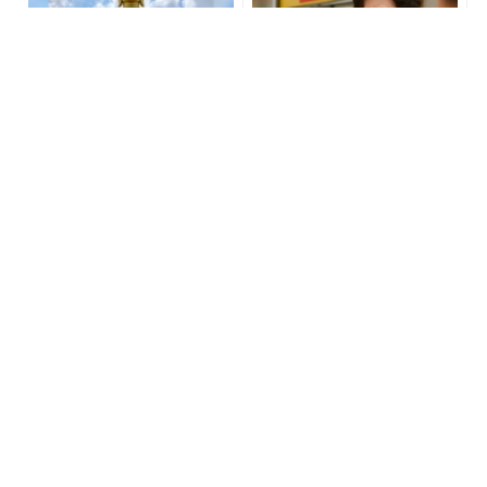
宝くじが当たる人にだけ共
宝くじが当たる人にだけ共
通する“ある特徴”とは？
通する“ある特徴”とは？
PR(合同会社デジタルファーム )
PR(合同会社デジタルファーム )
アマゾンで大人気！血圧対
「どこにしまった？」がな
策はコーヒーに足してみて
くなる。探し物を減らす３
つの収納ルール - きれいの