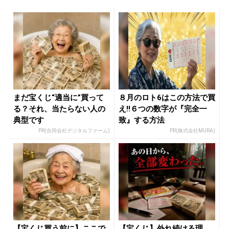
まだ宝くじ“適当に”買って
８月のロト6はこの方法で買
る？それ、当たらない人の
え!!６つの数字が『完全一
典型です
致』する方法
PR(合同会社デジタルファーム)
PR(株式会社MURA)
【宝くじ買う前に】ここで
【宝くじ】外れ続ける理