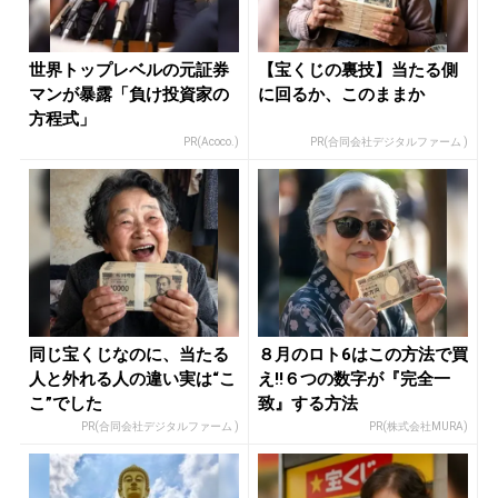
世界トップレベルの元証券
【宝くじの裏技】当たる側
マンが暴露「負け投資家の
に回るか、このままか
方程式」
PR(Acoco.)
PR(合同会社デジタルファーム )
同じ宝くじなのに、当たる
８月のロト6はこの方法で買
人と外れる人の違い実は“こ
え!!６つの数字が『完全一
こ”でした
致』する方法
PR(合同会社デジタルファーム )
PR(株式会社MURA)