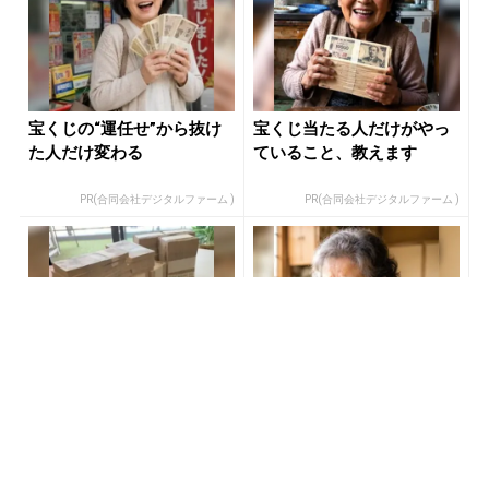
宝くじの“運任せ”から抜け
宝くじ当たる人だけがやっ
た人だけ変わる
ていること、教えます
PR(合同会社デジタルファーム )
PR(合同会社デジタルファーム )
金運下げるの絶対やめて！9
売り場じゃ教えてくれな
割が知らない“貯金術”
い！当たる人だけがやって
る宝くじの習慣
PR(合同会社デジタルファーム )
PR(合同会社デジタルファーム )