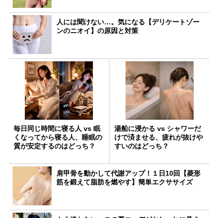
人には聞けない…。気になる【デリケートゾー
ンのニオイ】の原因と対策
毎日同じ時間に寝る人 vs 眠
湯船に浸かる vs シャワーだ
くなってから寝る人、睡眠の
けで済ませる、疲れが抜けや
質が安定するのはどっち？
すいのはどっち？
肩甲骨を動かして代謝アップ！１日10回【菱形
筋を鍛えて脂肪を燃やす】簡単エクササイズ