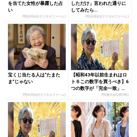
を当てた女性が暴露した占
しただけ」言われた通りに
い
してみたら…
PR(合同会社デジタルファーム )
PR(合同会社デジタルファーム )
宝くじ当たる人は“たまた
【昭和43年以前生まれはロ
ま”じゃない
ト６この数字を買うべき】6
つの数字が「完全一致」す
る方...
PR(合同会社デジタルファーム)
PR(株式会社MURA)