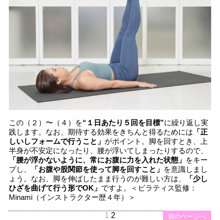
この（２）〜（４）を
“１日あたり５回を目標”
に繰り返し実
践します。なお、期待する効果をきちんと得るためには
「正
しいしフォームで行うこと」
がポイント。脚を回すとき、上
半身が不安定になったり、腰が浮いてしまったりするので、
「腰が浮かないように、常にお腹に力を入れた状態」
をキー
プし、
「お腹や股関節を使って脚を回すこと」
を意識しまし
ょう。なお、脚を伸ばしたまま行うのが難しい方は、
「少し
ひざを曲げて行う形でOK」
ですよ。＜ピラティス監修：
Minami（インストラクター歴４年）＞
1
2
前のページへ