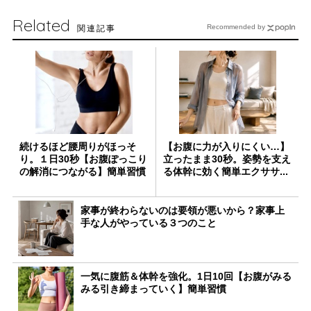
Related
関連記事
Recommended by
続けるほど腰周りがほっそ
【お腹に力が入りにくい…】
り。１日30秒【お腹ぽっこり
立ったまま30秒。姿勢を支え
の解消につながる】簡単習慣
る体幹に効く簡単エクササ...
家事が終わらないのは要領が悪いから？家事上
手な人がやっている３つのこと
一気に腹筋＆体幹を強化。1日10回【お腹がみる
みる引き締まっていく】簡単習慣