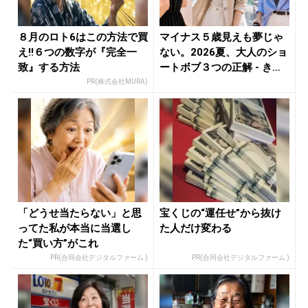
８月のロト6はこの方法で買
マイナス５歳見えも夢じゃ
え!!６つの数字が『完全一
ない。2026夏、大人のショ
致』する方法
ートボブ３つの正解 - き
れ...
PR(株式会社MURA)
「どうせ当たらない」と思
宝くじの“運任せ”から抜け
ってた私が本当に当選し
た人だけ変わる
た“買い方”がこれ
PR(合同会社デジタルファーム )
PR(合同会社デジタルファーム )