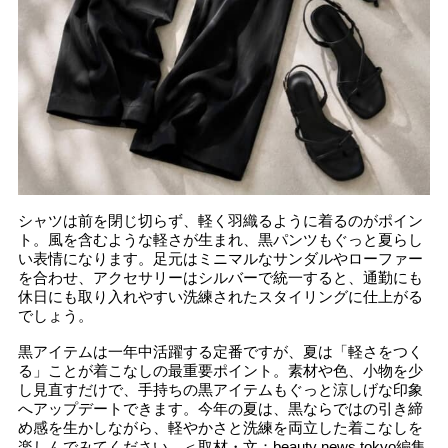
シャツは前を閉じ切らず、軽く羽織るように着るのがポイン
ト。風を含むような軽さが生まれ、黒パンツもぐっと夏らし
い表情になります。足元はミニマルなサンダルやローファー
を合わせ、アクセサリーはシルバーで統一すると、通勤にも
休日にも取り入れやすい洗練されたスタイリングに仕上がる
でしょう。
黒アイテムは一年中活躍する定番ですが、夏は「軽さをつく
る」ことが着こなしの最重要ポイント。素材や色、小物を少
し見直すだけで、手持ちの黒アイテムもぐっと涼しげな印象
へアップデートできます。今年の夏は、黒ならではの引き締
め感を生かしながら、軽やかさと洗練を両立した着こなしを
楽しんでみてください。＜取材・文：beauty news tokyo編集