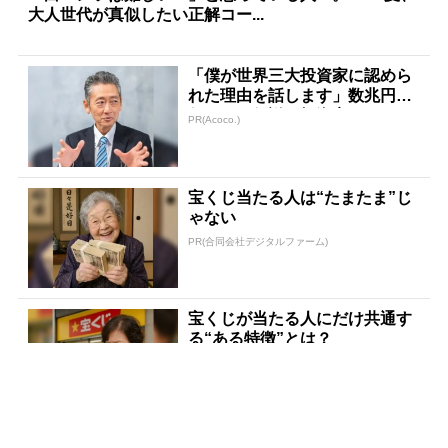
大人世代が真似したい正解コー...
「僕が世界三大投資家に認めら
れた理由を話します」数兆円を
任された伝説の投資家
PR(Acoco.)
宝くじ当たる人は“たまたま”じ
ゃない
PR(合同会社デジタルファーム)
宝くじが当たる人にだけ共通す
る“ある特徴”とは？
PR(合同会社デジタルファーム )
８月のロト6はこの方法で買え!!