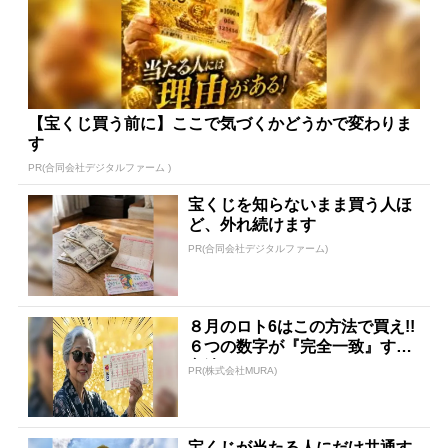
【宝くじ買う前に】ここで気づくかどうかで変わりま
す
PR(合同会社デジタルファーム )
宝くじを知らないまま買う人ほ
ど、外れ続けます
PR(合同会社デジタルファーム)
８月のロト6はこの方法で買え!!
６つの数字が『完全一致』する
方法
PR(株式会社MURA)
宝くじが当たる人にだけ共通す