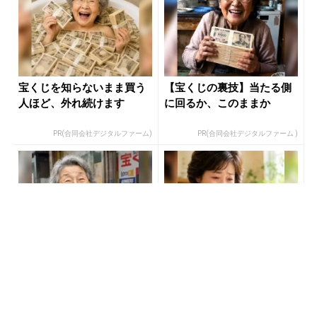
宝くじを知らないまま買う
【宝くじの裏技】当たる側
人ほど、外れ続けます
に回るか、このままか
PR(合同会社デジタルファーム)
PR(合同会社デジタルファーム )
宝くじ当たる人だけがやっ
「宝くじを買う前に〇〇を
ていること、教えます
するだけです」7億当選者が
続出
PR(合同会社デジタルファーム )
PR(合同会社デジタルファーム )