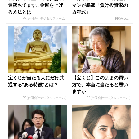
運落ちてます…金運を上げ
マンが暴露「負け投資家の
る方法とは
方程式」
PR(合同会社デジタルファーム )
PR(Acoco.)
宝くじが当たる人にだけ共
【宝くじ】このままの買い
通する“ある特徴”とは？
方で、本当に当たると思い
ますか
PR(合同会社デジタルファーム )
PR(合同会社デジタルファーム )