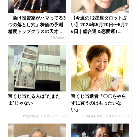
「負け投資家がハマってる3
【今週の12星座タロット占
つの落とし穴」株価の予測
い】2024年5月20日〜5月2
精度トップクラスの天才が
6日｜総合運＆恋愛運T...
暴露
PR(Acoco.)
宝くじ当たる人は“たまた
宝くじ当選者「〇〇をやら
ま”じゃない
ずに買うのはもったいな
い」
PR(合同会社デジタルファーム)
PR(合同会社デジタルファーム )