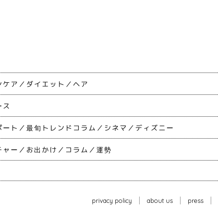
ンケア
ダイエット
ヘア
ース
ポート
最旬トレンドコラム
シネマ
ディズニー
チャー
お出かけ
コラム
運勢
privacy policy
about us
press