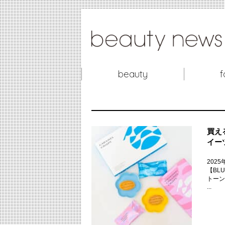
beauty
f
買え
イー
202
【BL
トーン
...