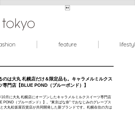

ashion
feature
lifesty
るのは大丸 札幌店だけ＆限定品も。キャラメルミルクス
ツ専門店【BLUE POND（ブルーポンド）】
5年10月に大丸 札幌店にオープンしたキャラメルミルクスイーツ専門店
UE POND（ブルーポンド）】。“東京ばな奈” でおなじみのグレープス
と大丸松坂屋百貨店が共同開発した新ブランドです。札幌在住の方は