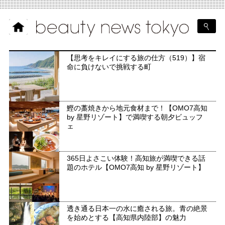
【思考をキレイにする旅の仕方（519）】宿
命に負けないで挑戦する町
鰹の藁焼きから地元食材まで！【OMO7高知
by 星野リゾート】で満喫する朝夕ビュッフ
ェ
365日よさこい体験！高知旅が満喫できる話
題のホテル【OMO7高知 by 星野リゾート】
透き通る日本一の水に癒される旅。青の絶景
を始めとする【高知県内陸部】の魅力