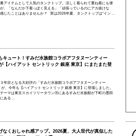
番アイテムとして人気のタンクトップ。涼しく着られて重ね着にも便
が、「なんだか下着っぽく見える」「頑張っているのにアカ抜けな
感じたことはありませんか？ 実は2026年夏、タンクトップは“イン ...
もキュート！すみだ水族館コラボアフタヌーンティー
26が【ハイアット セントリック 銀座 東京】にまたまた登
３年目となる大好評の「すみだ水族館コラボアフタヌーンティー
6」が、今年も【ハイアット セントリック 銀座 東京】に登場しました。
テーマは東京スカイツリータウンⓇにあるすみだ水族館が下町の墨田
ある ...
げなくおしゃれ感アップ。2026夏、大人世代が真似した