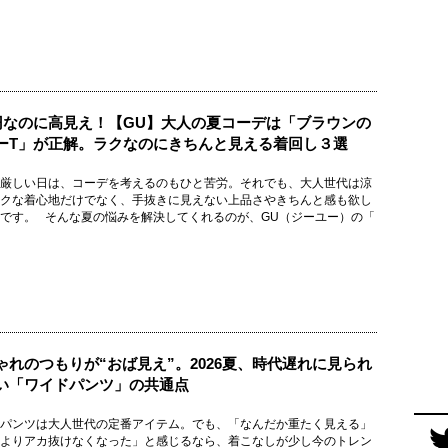
0円なのに高見え！【GU】大人の夏コーデは「ブラウンの
ーT」が正解。ラクなのにきちんと見える着回し３選
厳しい日は、コーデを考えるのもひと苦労。それでも、大人世代は涼
クな着心地だけでなく、手抜きに見えない上品さやきちんと感も欲し
です。 そんな夏の悩みを解決してくれるのが、GU（ジーユー）の「
ゃれのつもりが“おば見え”。2026夏、時代遅れに見られ
い「ワイドパンツ」の共通点
パンツは大人世代の定番アイテム。でも、「なんだか重たく見える」
よりアカ抜けなくなった」と感じるなら、着こなしが少し今のトレン