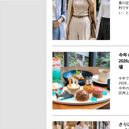
夏の定
利です
い」と
今年
20
場
今年で
202
今年の
区押上に
さり