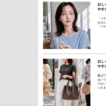
おし
やす
「ツヤ
ません
「ツヤ
おし
やす
夏はT
はいつ
けない
しれませ