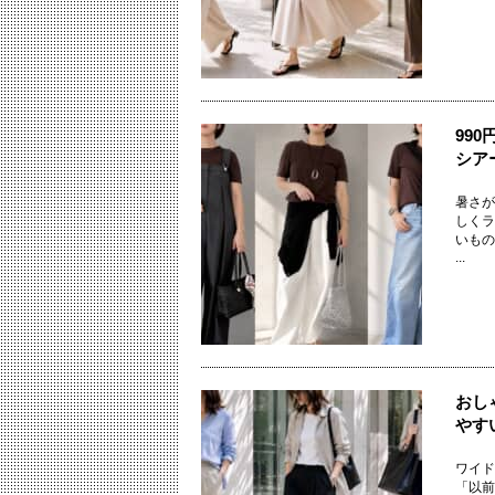
99
シア
暑さが
しくラ
いもの
...
おし
やす
ワイド
「以前