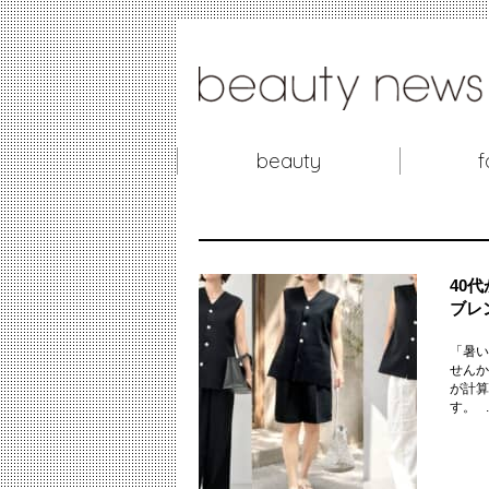
beauty
f
40
ブレ
「暑い
せんか
が計算
す。 ..