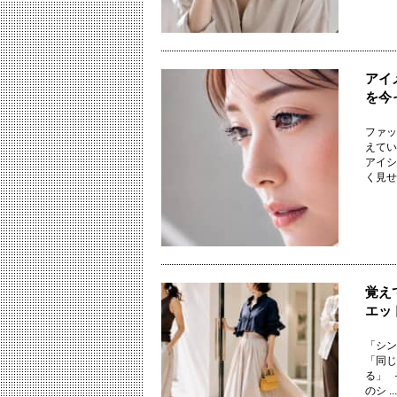
アイ
を今
ファッ
えてい
アイシ
く見せる
覚え
エッ
「シン
「同じ
る」 
のシ ...