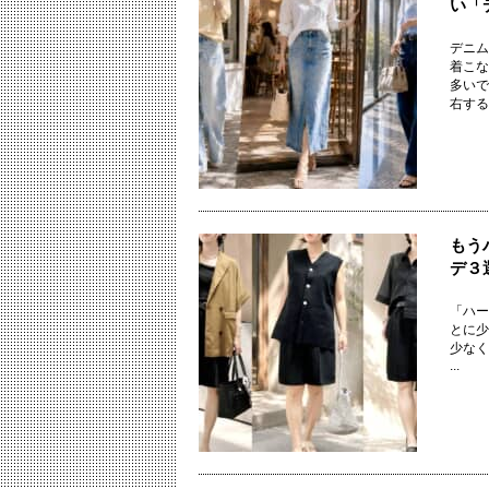
い「
デニム
着こな
多いで
右するシ
もう
デ３
「ハー
とに少
少なく
...