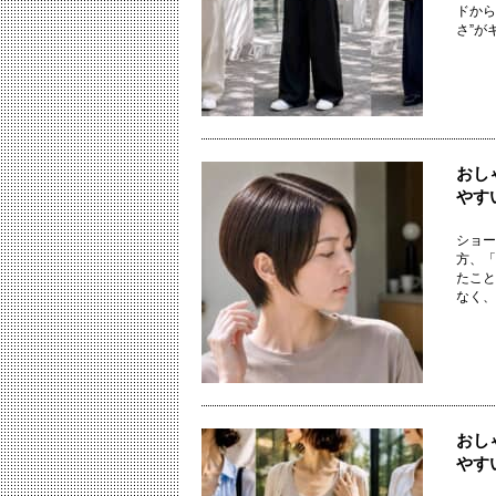
ドから
さ”がキ
おし
やす
ショー
方、「
たこと
なく、「
おし
やす