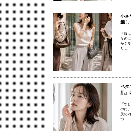
小さ
練し
「服は
なのに
か？夏
り ...
ベタ
肌」
「朝し
のに、
肌の内
つ ...