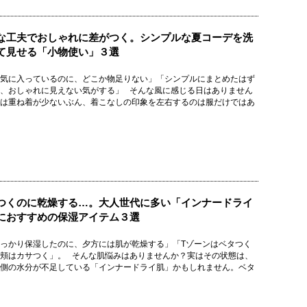
な工夫でおしゃれに差がつく。シンプルな夏コーデを洗
て見せる「小物使い」３選
気に入っているのに、どこか物足りない」「シンプルにまとめたはず
、おしゃれに見えない気がする」 そんな風に感じる日はありません
は重ね着が少ないぶん、着こなしの印象を左右するのは服だけではあ
つくのに乾燥する…。大人世代に多い「インナードライ
におすすめの保湿アイテム３選
っかり保湿したのに、夕方には肌が乾燥する」「Tゾーンはベタつく
頬はカサつく」。 そんな肌悩みはありませんか？実はその状態は、
側の水分が不足している「インナードライ肌」かもしれません。ベタ