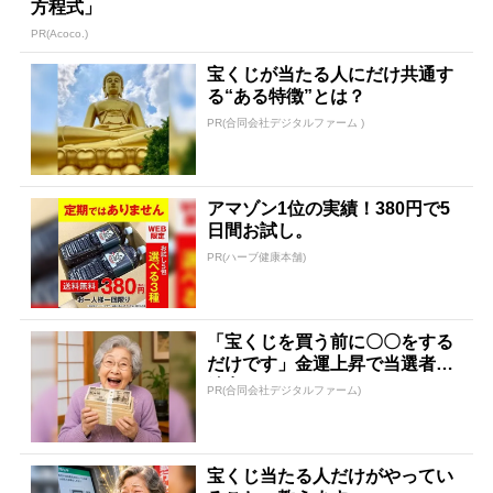
方程式」
PR(Acoco.)
宝くじが当たる人にだけ共通す
る“ある特徴”とは？
PR(合同会社デジタルファーム )
アマゾン1位の実績！380円で5
日間お試し。
PR(ハーブ健康本舗)
「宝くじを買う前に〇〇をする
だけです」金運上昇で当選者が
続出
PR(合同会社デジタルファーム)
宝くじ当たる人だけがやってい