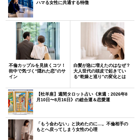
ハマる女性に共通する特徴
不倫カップルを見抜くコツ！
白髪が急に増えたのはなぜ？
街中で気づく“隠れた恋”のサ
大人世代の頭皮で起きてい
イン
る“乾燥と巡り”の変化とは
【牡羊座】週間タロット占い《来週：2026年8
月10日〜8月16日》の総合運＆恋愛運
「もう会わない」と決めたのに…。不倫相手の
もとへ戻ってしまう女性の心理