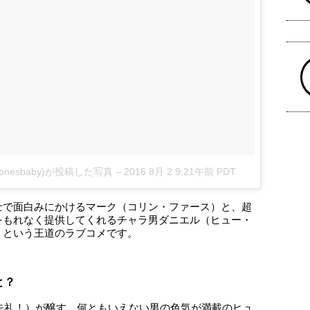
getjonesbaby)が投稿した写真
–
2016 8月 2 9:21午前 PDT
士で面白みにかけるマーク（コリン・ファース）と、超
をもれなく提供してくれるチャラ男ダニエル（ヒュー・
くという王道のラブコメです。
と？
（失礼！）が醸す、何ともいえない男の色気が満載のヒュ