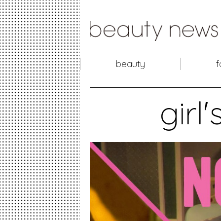
beauty
f
girl