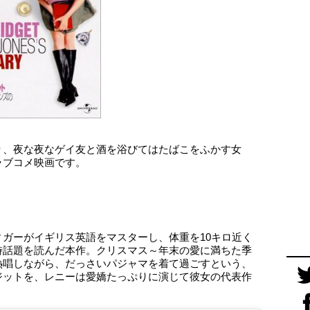
り、夜な夜なゲイ友と酒を浴びてはたばこをふかす女
ラブコメ映画です。
』
ガーがイギリス英語をマスターし、体重を10キロ近く
時話題を読んだ本作。クリスマス～年末の愛に満ちた季
熱唱しながら、だっさいパジャマを着て過ごすという、
ジットを、レニーは愛嬌たっぷりに演じて彼女の代表作