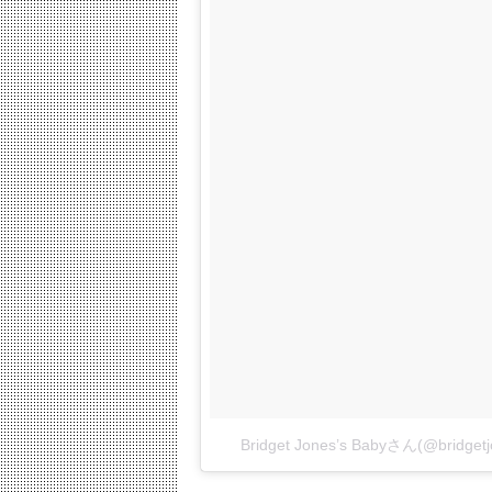
Bridget Jones’s Babyさん(@brid