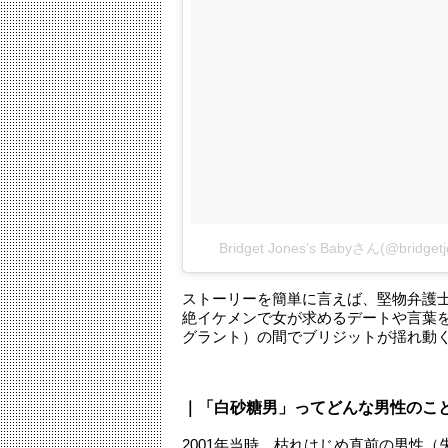
Bridget Jones’s Babyさん(@brid
ストーリーを簡単に言えば、堅物弁護
絶イケメンで女が求めるデートや言葉
グラント）の間でブリジットが揺れ動
｜「白砂糖男」ってどんな男性のこ
2001年当時、枯れはじめ直前の男性