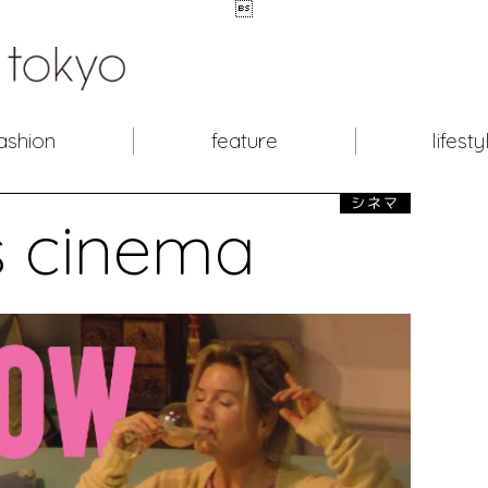

ashion
feature
lifesty
シネマ
's cinema