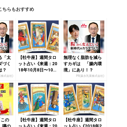
こちらもおすすめ
る「太
【牡牛座】週間タロ
無理なく脂肪を減ら
ダづく
ット占い《来週：20
すカギは 「腸内環
は？
18年10月8日〜10月
境」にあり！？
14日》の総合運＆...
業株式会社)
PR(森永乳業株式会社)
「この
【牡牛座】週間タロ
【牡牛座】週間タロ
」噂の
ット占い《来週：20
ット占い《2018年2