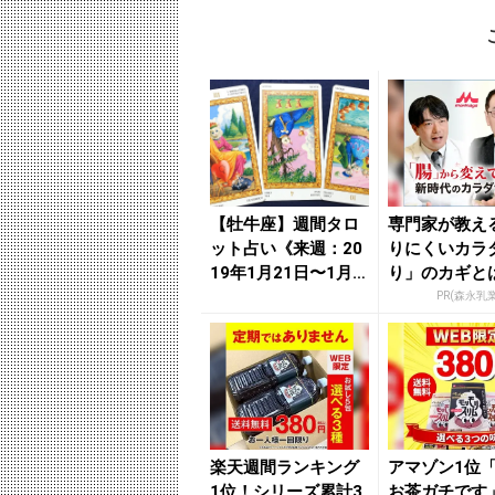
【牡牛座】週間タロ
専門家が教え
ット占い《来週：20
りにくいカラ
19年1月21日〜1月2
り」のカギと
7日》の総合運＆恋...
PR(森永乳
楽天週間ランキング
アマゾン1位
1位！シリーズ累計3
お茶ガチです