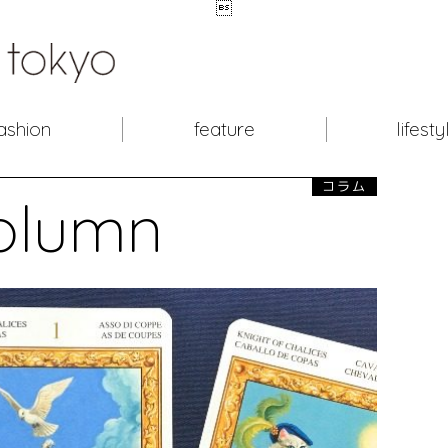

ashion
feature
lifesty
コラム
olumn