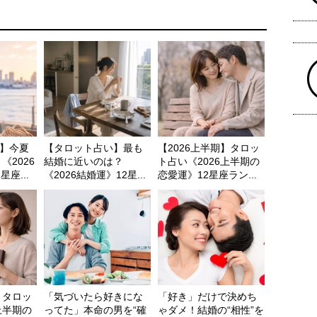
】今夏
【タロット占い】最も
【2026上半期】タロッ
《2026
結婚に近いのは？
ト占い《2026上半期の
座...
《2026結婚運》12星...
恋愛運》12星座ラン...
】タロッ
「気づいたら好きにな
「好き」だけで決めち
上半期の
ってた」本命の男を“確
ゃダメ！結婚の“相性”を