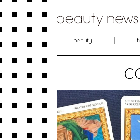
beauty
f
c