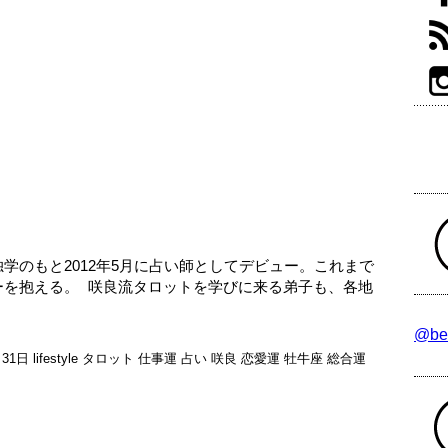
学のもと2012年5月に占い師としてデビュー。これまで
ーを抱える。 咲良流タロットを学びに来る弟子も、各地
@be
月31日
lifestyle
タロット
仕事運
占い
咲良
恋愛運
牡牛座
総合運