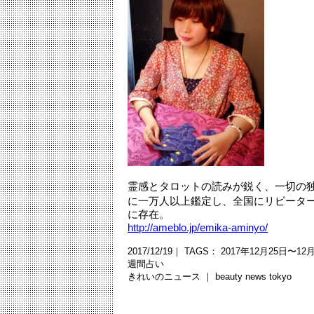
霊感とタロットの読みが鋭く、一切の独
に一万人以上鑑定し、全国にリピータ
に存在。
http://ameblo.jp/emika-aminyo/
2017/12/19｜ TAGS：
2017年12月25日〜12
週間占い
きれいのニュース ｜
beauty news tokyo